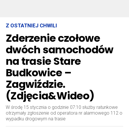
Z OSTATNIEJ CHWILI
Zderzenie czołowe
dwóch samochodów
na trasie Stare
Budkowice –
Zagwiździe.
(Zdjęcia&Wideo)
W środę 15 stycznia o godzinie 07:10 służby ratunkowe
otrzymały zgłoszenie od operatora nr alarmowego 112 o
wypadku drogowym na trasie