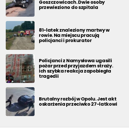
Goszczowicach. Dwie osoby
przewieziono do szpitala
81-latek znaleziony martwy w
rowie. Na miejscu pracują
policjanci i prokurator
Policjanci z Namysłowa ugasili
pożar przed przyjazdem straży.
Ich szybka reakcja zapobiegła
tragedii
Brutalny rozbój w Opolu. Jest akt
oskarżenia przeciwko 27-latkowi