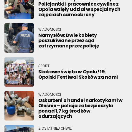
Policjantki i pracownice cywilne z
Opola wzięły udział w specjalnych
zajęciach samoobrony
WIADOMOŚCI
Namysłów: Dwie kobiety
poszukiwane przez sąd
zatrzymane przez policję
SPORT
Skokowe święto w Opolu! 19.
Opolski Festiwal Skoków za nami
WIADOMOŚCI
Oskarżeni o handel narkotykami w
Oleśnie – policja zabezpieczyła
ponad 1,7 kg środków
odurzających
Z OSTATNIEJ CHWILI