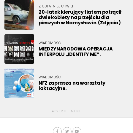
Z OSTATNIEJ CHWILI
20-latek kierujący fiatem potrącił
dwie kobiety na przejściu dla
pieszych w Namysłowie. (Zdjęcia)
WIADOMOŚCI
MIĘDZYNARODOWA OPERACJA
INTERPOLU „IDENTIFY ME”.
WIADOMOŚCI
NFZ zaprasza na warsztaty
laktacyjne.
ADVERTISEMENT