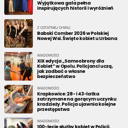
Wyjątkowa gala pełna
inspirujących historii i wyróżnień
Z OSTATNIEJ CHWILI
Babski Comber 2026 w Polskiej
Nowej Wsi. Święto kobiet u Urbana
WIADOMOŚCI
XIX edycja „Samoobrony dla
Kobiet” w Opolu. Policjanci uczą,
jak zadbać o własne
bezpieczeństwo
WIADOMOŚCI
Krapkowice: 28- i 43-latka
zatrzymane na gorącym uczynku
kradzieży. Policja ujawnia kolejne
przestępstwa
WIADOMOŚCI
100-lecie służby kobiet w Policji.