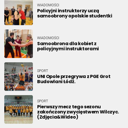
WIADOMOŚCI
Policyjni instruktorzy uczą
samoobrony opolskie studentki
WIADOMOŚCI
Samoobrona dla kobiet z
policyjnymi instruktorami
SPORT
UNI Opole przegrywa z PGE Grot
Budowlani Łódź.
SPORT
Pierwszy mecz tego sezonu
zakończony zwycięstwem Wilczyc.
(Zdjęcia&Wideo)