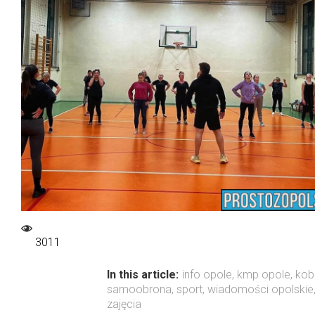
3011
In this article:
info opole
,
kmp opole
,
kob
samoobrona
,
sport
,
wiadomości opolskie
zajęcia