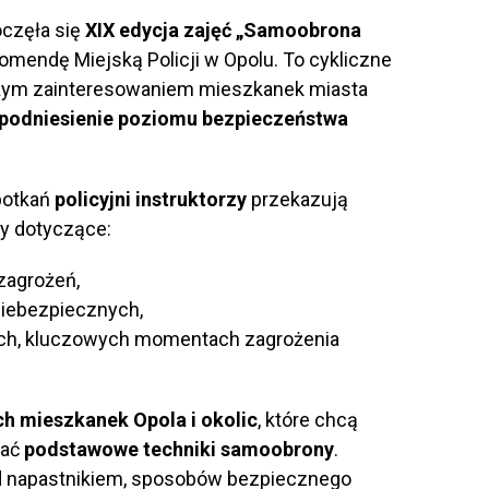
oczęła się
XIX edycja zajęć „Samoobrona
omendę Miejską Policji w Opolu. To cykliczne
dużym zainteresowaniem mieszkanek miasta
podniesienie poziomu bezpieczeństwa
potkań
policyjni instruktorzy
przekazują
y dotyczące:
zagrożeń,
niebezpiecznych,
ych, kluczowych momentach zagrożenia
ch mieszkanek Opola i okolic
, które chcą
nać
podstawowe techniki samoobrony
.
zed napastnikiem, sposobów bezpiecznego