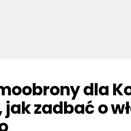
moobrony dla Ko
, jak zadbać o w
o