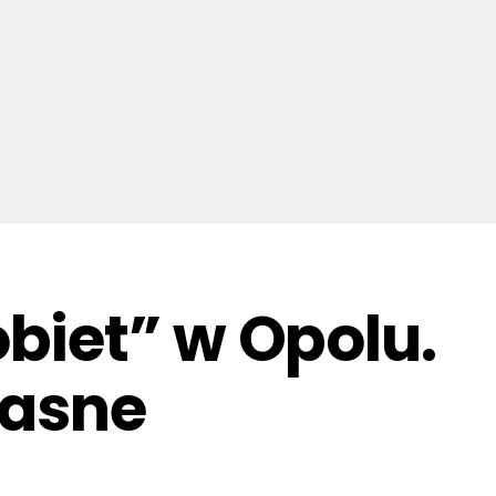
biet” w Opolu.
łasne