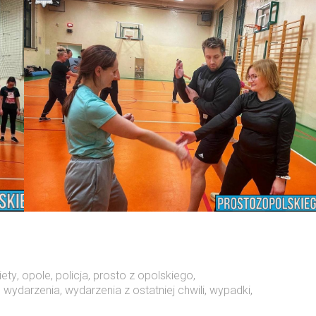
iety
,
opole
,
policja
,
prosto z opolskiego
,
,
wydarzenia
,
wydarzenia z ostatniej chwili
,
wypadki
,