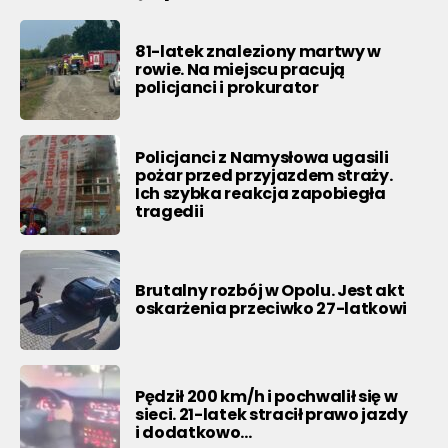
81-latek znaleziony martwy w
rowie. Na miejscu pracują
policjanci i prokurator
Policjanci z Namysłowa ugasili
pożar przed przyjazdem straży.
Ich szybka reakcja zapobiegła
tragedii
Brutalny rozbój w Opolu. Jest akt
oskarżenia przeciwko 27-latkowi
Pędził 200 km/h i pochwalił się w
sieci. 21-latek stracił prawo jazdy
i dodatkowo…