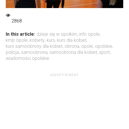
2868
In this article:
dzieje się w opolkim
,
info opole
,
kmp opole
,
kobiety
,
kurs
,
kurs dla kobiet
,
kurs samoobrony dla kobiet
,
obrona
,
opole
,
opolskie
,
policja
,
samoobrona
,
samoobrona dla kobiet
,
sport
,
wiadomości opolskie
ADVERTISEMENT