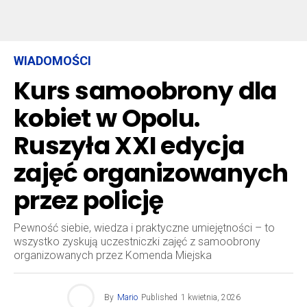
WIADOMOŚCI
Kurs samoobrony dla
kobiet w Opolu.
Ruszyła XXI edycja
zajęć organizowanych
przez policję
Pewność siebie, wiedza i praktyczne umiejętności – to
wszystko zyskują uczestniczki zajęć z samoobrony
organizowanych przez Komenda Miejska
By
Mario
Published
1 kwietnia, 2026