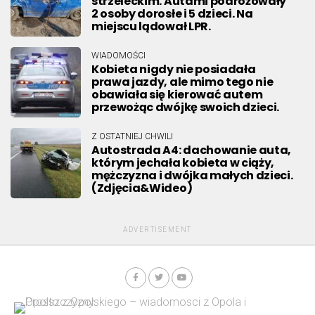
strzeleckim. Autami podróżowały
2 osoby dorosłe i 5 dzieci. Na
miejscu lądował LPR.
WIADOMOŚCI
Kobieta nigdy nie posiadała
prawa jazdy, ale mimo tego nie
obawiała się kierować autem
przewożąc dwójkę swoich dzieci.
Z OSTATNIEJ CHWILI
Autostrada A4: dachowanie auta,
którym jechała kobieta w ciąży,
mężczyzna i dwójka małych dzieci.
(Zdjęcia&Wideo)
ADVERTISEMENT