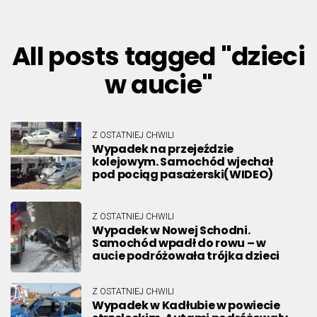
All posts tagged "dzieci
w aucie"
Z OSTATNIEJ CHWILI
Wypadek na przejeździe
kolejowym. Samochód wjechał
pod pociąg pasażerski(WIDEO)
Z OSTATNIEJ CHWILI
Wypadek w Nowej Schodni.
Samochód wpadł do rowu – w
aucie podróżowała trójka dzieci
Z OSTATNIEJ CHWILI
Wypadek w Kadłubie w powiecie