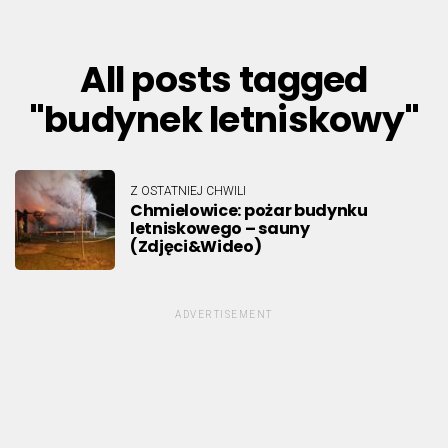
All posts tagged
"budynek letniskowy"
Z OSTATNIEJ CHWILI
Chmielowice: pożar budynku
letniskowego – sauny
(Zdjęci&Wideo)
ADVERTISEMENT