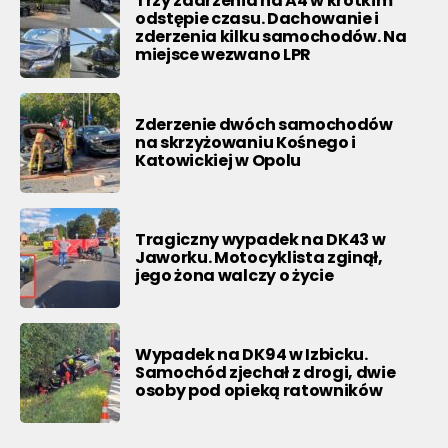
Trzy zdarzenia na A4 w krótkim
odstępie czasu. Dachowanie i
zderzenia kilku samochodów. Na
miejsce wezwano LPR
Zderzenie dwóch samochodów
na skrzyżowaniu Kośnego i
Katowickiej w Opolu
Tragiczny wypadek na DK43 w
Jaworku. Motocyklista zginął,
jego żona walczy o życie
Wypadek na DK94 w Izbicku.
Samochód zjechał z drogi, dwie
osoby pod opieką ratowników