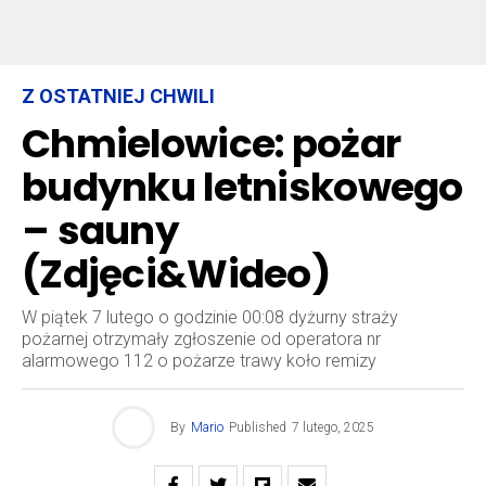
Z OSTATNIEJ CHWILI
Chmielowice: pożar
budynku letniskowego
– sauny
(Zdjęci&Wideo)
W piątek 7 lutego o godzinie 00:08 dyżurny straży
pożarnej otrzymały zgłoszenie od operatora nr
alarmowego 112 o pożarze trawy koło remizy
By
Mario
Published
7 lutego, 2025