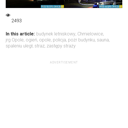
2493
In this article:
budynek letniskowy
,
Chmielowice
,
jrg Opole
,
ogień
,
opole
,
policja
,
pożr budynku
,
sauna
,
spaleniu uległ
,
straz
,
zastępy straży
ADVERTISEMENT