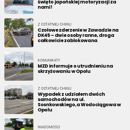
święto japońskiej motoryzacji za
nami!
Z OSTATNIEJ CHWILI
Czołowe zderzenie w Zawadzie na
DK45 – dwie osoby ranne, droga
całkowicie zablokowana
KOMUNIKATY
MZD informuje o utrudnieniu na
skrzyżowaniu w Opolu
Z OSTATNIEJ CHWILI
Wypadek z udziałem dwóch
samochodów na ul.
Sosnkowskiego,a Wodociągowa w
Opolu
WIADOMOŚCI