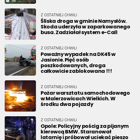
Z OSTATNIEJ CHWILI
Śliska droga w gminie Namysłów.
Skoda uderzyła w zaparkowanego
busa. Zadziałał system e-Call
Z OSTATNIEJ CHWILI
Poważny wypadek na DK45 w
Jasionie. Pięć osób
poszkodowanych, droga
całkowicie zablokowana !!!
Z OSTATNIEJ CHWILI
Pożar warsztatu samochodowego
w Malerzowicach Wielkich. W
środku dwa pojazdy
Z OSTATNIEJ CHWILI
Opole: Policyjny pościg za pijanym
kierowcą BMW. Staranował
latarnię i próbował uciekać pieszo