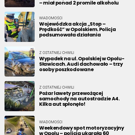
– miał ponad 2 promile alkoholu
WIADOMOŚCI
Wojewódzka akcja „Stop –
Prędkość” w Opolskiem. Policja
podsumowała działania
Z OSTATNIEJ CHWILI
Wypadek na ul. Opolskiej w Opolu-
Sławicach. Audi dachowało – trzy
osoby poszkodowane
Z OSTATNIEJ CHWILI
Pożar lawety przewożącej
samochody na autostradzie A4.
Kilka aut spłonęło!
WIADOMOŚCI
Weekendowy spot motoryzacyjny
w Opolu – policja ukarała 60