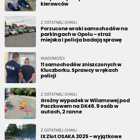
kierowców
Z OSTATNIEJ CHWILI
Porzucone wraki samochodów na
parkingach w Opolu – straż
miejska i policja badają sprawę
WIADOMOŚCI
11 samochodów zniszczonych w
Kluczborku. Sprawcy w rękach
policji
Z OSTATNIEJ CHWILI
Groźny wypadek w Wilamowej pod
Paczkowem na DK46. 9 osób w
autach, 2 ranne
Z OSTATNIEJ CHWILI
IX Zlot OSAKA 2025 – wyjątkowe