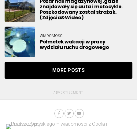
Pożar hali magazynowej ,gdzie
znajdowały się auta i motocykle.
Poszkodowany został strażak.
(Zdjęcia&Wideo)
WIADOMOŚCI
Półmetek wakacji w pracy
wydziału ruchu drogowego
MORE POSTS
ADVERTISEMENT