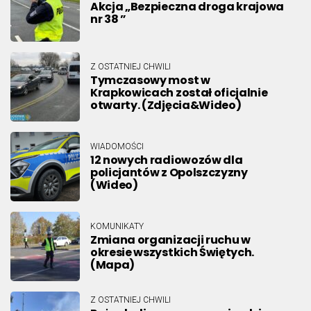
Akcja „Bezpieczna droga krajowa
nr 38 ”
Z OSTATNIEJ CHWILI
Tymczasowy most w
Krapkowicach został oficjalnie
otwarty. (Zdjęcia&Wideo)
WIADOMOŚCI
12 nowych radiowozów dla
policjantów z Opolszczyzny
(Wideo)
KOMUNIKATY
Zmiana organizacji ruchu w
okresie wszystkich Świętych.
(Mapa)
Z OSTATNIEJ CHWILI