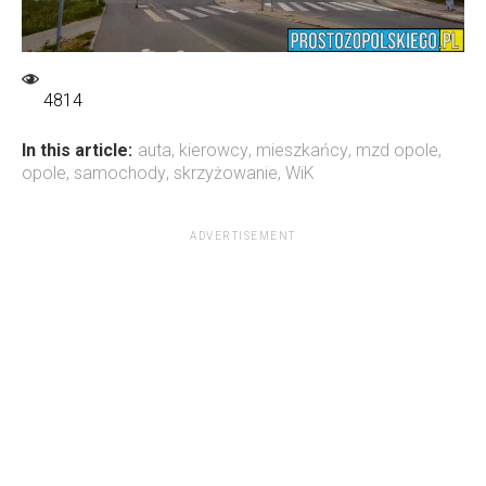
4814
In this article:
auta
,
kierowcy
,
mieszkańcy
,
mzd opole
,
opole
,
samochody
,
skrzyżowanie
,
WiK
ADVERTISEMENT