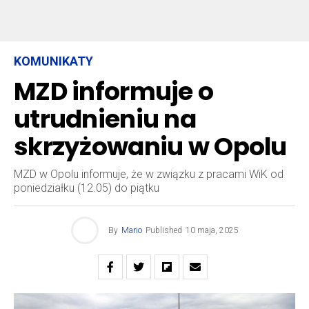
KOMUNIKATY
MZD informuje o
utrudnieniu na
skrzyżowaniu w Opolu
MZD w Opolu informuje, że w związku z pracami WiK od
poniedziałku (12.05) do piątku
By
Mario
Published
10 maja, 2025