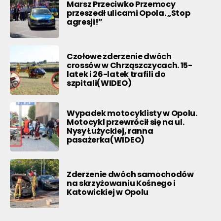
Marsz Przeciwko Przemocy
przeszedł ulicami Opola. „Stop
agresji!”
Czołowe zderzenie dwóch
crossów w Chrząszczycach. 15-
latek i 26-latek trafili do
szpitali(WIDEO)
Wypadek motocyklisty w Opolu.
Motocykl przewrócił się na ul.
Nysy Łużyckiej, ranna
pasażerka(WIDEO)
Zderzenie dwóch samochodów
na skrzyżowaniu Kośnego i
Katowickiej w Opolu