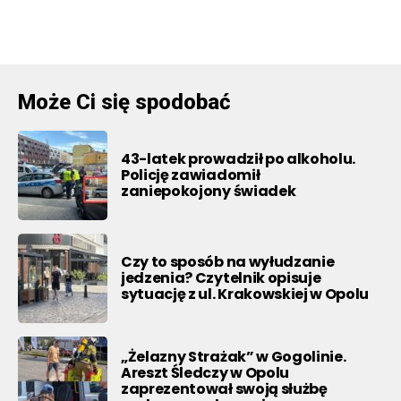
Może Ci się spodobać
43-latek prowadził po alkoholu.
Policję zawiadomił
zaniepokojony świadek
Czy to sposób na wyłudzanie
jedzenia? Czytelnik opisuje
sytuację z ul. Krakowskiej w Opolu
„Żelazny Strażak” w Gogolinie.
Areszt Śledczy w Opolu
zaprezentował swoją służbę