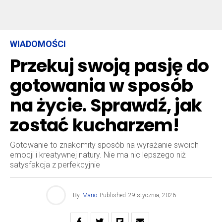
WIADOMOŚCI
Przekuj swoją pasję do
gotowania w sposób
na życie. Sprawdź, jak
zostać kucharzem!
Gotowanie to znakomity sposób na wyrażanie swoich
emocji i kreatywnej natury. Nie ma nic lepszego niż
satysfakcja z perfekcyjnie
By
Mario
Published
29 stycznia, 2026