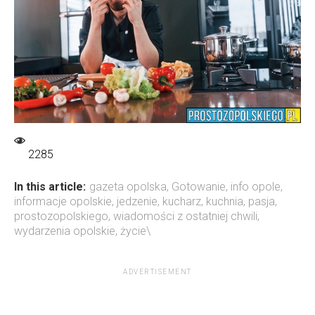
2285
In this article:
gazeta opolska
,
Gotowanie
,
info opole
,
informacje opolskie
,
jedzenie
,
kucharz
,
kuchnia
,
pasja
,
prostozopolskiego
,
wiadomości z ostatniej chwili
,
wydarzenia opolskie
,
życie\
ADVERTISEMENT