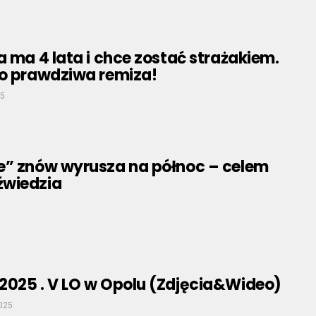
a ma 4 lata i chce zostać strażakiem.
to prawdziwa remiza!
25
e” znów wyrusza na północ – celem
źwiedzia
2025 . V LO w Opolu (Zdjęcia&Wideo)
2025