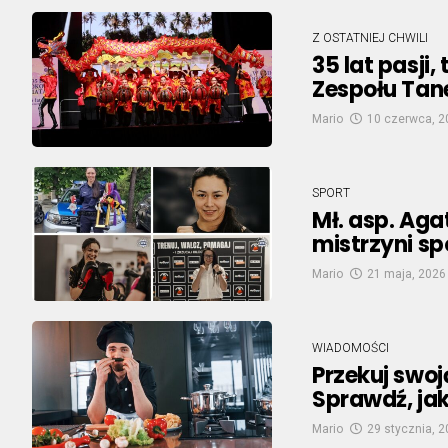
Z OSTATNIEJ CHWILI
35 lat pasji
Zespołu Tan
Mario
10 czerwca, 2
SPORT
Mł. asp. Aga
mistrzyni sp
Mario
21 maja, 2026
WIADOMOŚCI
Przekuj swoj
Sprawdź, ja
Mario
29 stycznia, 