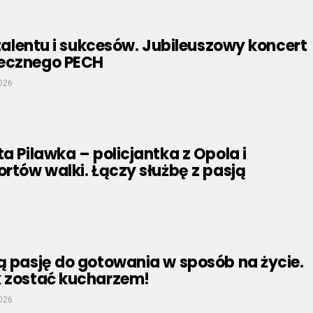
, talentu i sukcesów. Jubileuszowy koncert
ecznego PECH
026
ta Pilawka – policjantka z Opola i
ortów walki. Łączy służbę z pasją
ą pasję do gotowania w sposób na życie.
k zostać kucharzem!
2026