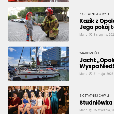
Z OSTATNIEJ CHWILI
Kazik z Opol
Jego pokój 
Mario
3 sierpnia, 20
WIADOMOŚCI
Jacht „Opol
Wyspa Nied
Mario
21 maja, 2025
Z OSTATNIEJ CHWILI
Studniówka 
Mario
25 stycznia, 