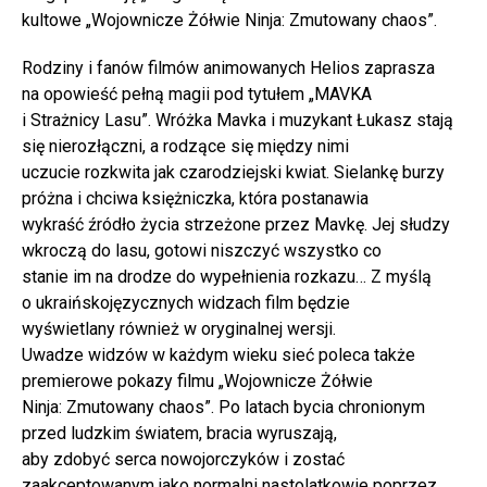
kultowe „Wojownicze Żółwie Ninja: Zmutowany chaos”.
Rodziny i fanów filmów animowanych Helios zaprasza
na opowieść pełną magii pod tytułem „MAVKA
i Strażnicy Lasu”. Wróżka Mavka i muzykant Łukasz stają
się nierozłączni, a rodzące się między nimi
uczucie rozkwita jak czarodziejski kwiat. Sielankę burzy
próżna i chciwa księżniczka, która postanawia
wykraść źródło życia strzeżone przez Mavkę. Jej słudzy
wkroczą do lasu, gotowi niszczyć wszystko co
stanie im na drodze do wypełnienia rozkazu… Z myślą
o ukraińskojęzycznych widzach film będzie
wyświetlany również w oryginalnej wersji.
Uwadze widzów w każdym wieku sieć poleca także
premierowe pokazy filmu „Wojownicze Żółwie
Ninja: Zmutowany chaos”. Po latach bycia chronionym
przed ludzkim światem, bracia wyruszają,
aby zdobyć serca nowojorczyków i zostać
zaakceptowanym jako normalni nastolatkowie poprzez