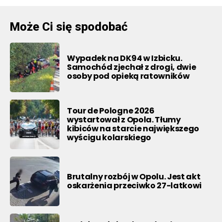
Może Ci się spodobać
Wypadek na DK94 w Izbicku.
Samochód zjechał z drogi, dwie
osoby pod opieką ratowników
Tour de Pologne 2026
wystartował z Opola. Tłumy
kibiców na starcie największego
wyścigu kolarskiego
Brutalny rozbój w Opolu. Jest akt
oskarżenia przeciwko 27-latkowi