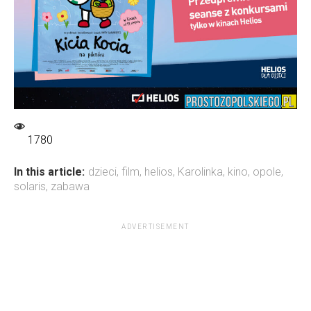
1780
In this article:
dzieci
,
film
,
helios
,
Karolinka
,
kino
,
opole
,
solaris
,
zabawa
ADVERTISEMENT