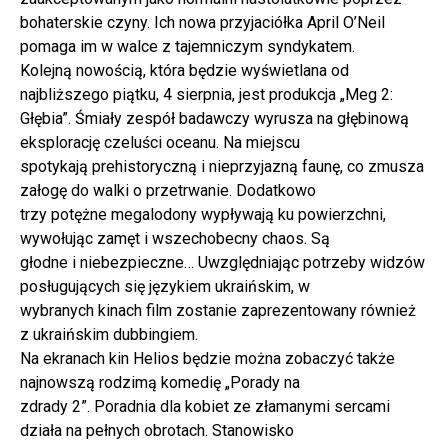
bohaterskie czyny. Ich nowa przyjaciółka April O’Neil
pomaga im w walce z tajemniczym syndykatem.
Kolejną nowością, która będzie wyświetlana od
najbliższego piątku, 4 sierpnia, jest produkcja „Meg 2:
Głębia”. Śmiały zespół badawczy wyrusza na głębinową
eksplorację czeluści oceanu. Na miejscu
spotykają prehistoryczną i nieprzyjazną faunę, co zmusza
załogę do walki o przetrwanie. Dodatkowo
trzy potężne megalodony wypływają ku powierzchni,
wywołując zamęt i wszechobecny chaos. Są
głodne i niebezpieczne… Uwzględniając potrzeby widzów
posługujących się językiem ukraińskim, w
wybranych kinach film zostanie zaprezentowany również
z ukraińskim dubbingiem.
Na ekranach kin Helios będzie można zobaczyć także
najnowszą rodzimą komedię „Porady na
zdrady 2”. Poradnia dla kobiet ze złamanymi sercami
działa na pełnych obrotach. Stanowisko