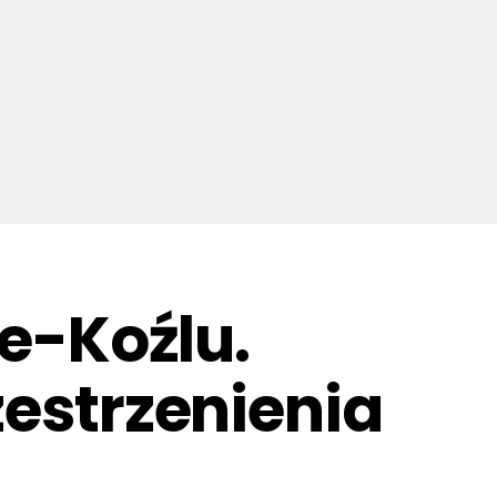
ie-Koźlu.
zestrzenienia