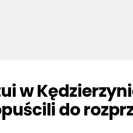
 tui w Kędzierzyn
puścili do rozpr