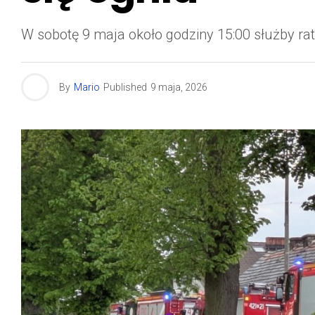
W sobotę 9 maja około godziny 15:00 służby 
By
Mario
Published
9 maja, 2026