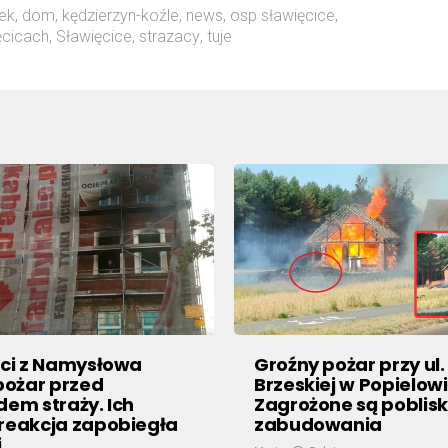
ek
,
dom
,
kędzierzyn-koźle
,
news
,
osp sławięcice
,
ęcicach
,
Sławięcice
,
strazacy
,
tuje
nci z Namysłowa
Groźny pożar przy ul.
 pożar przed
Brzeskiej w Popielowi
dem straży. Ich
Zagrożone są poblisk
reakcja zapobiegła
zabudowania
i