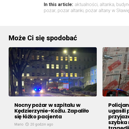
In this article:
aktualności
,
altanka
,
budyn
pożar
,
pozar altanki
,
pożar altany w Sławi
Może Ci się spodobać
Nocny pożar w szpitalu w
Policja
Kędzierzynie-Koźlu. Zapaliło
ugasili
się łóżko pacjenta
przyjaz
szybka 
Mario
20 godzin ago
tragedi