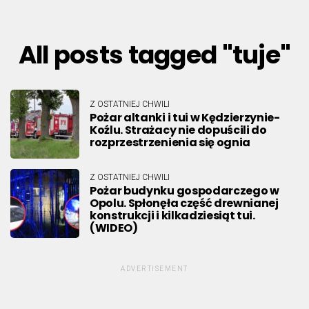
All posts tagged "tuje"
Z OSTATNIEJ CHWILI
Pożar altanki i tui w Kędzierzynie-
Koźlu. Strażacy nie dopuścili do
rozprzestrzenienia się ognia
Z OSTATNIEJ CHWILI
Pożar budynku gospodarczego w
Opolu. Spłonęła część drewnianej
konstrukcji i kilkadziesiąt tui.
(WIDEO)
ADVERTISEMENT