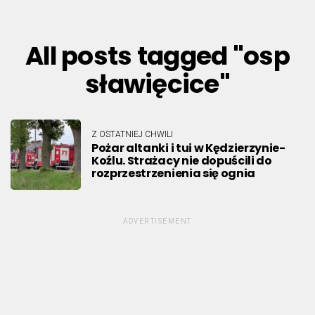
All posts tagged "osp
sławięcice"
Z OSTATNIEJ CHWILI
Pożar altanki i tui w Kędzierzynie-
Koźlu. Strażacy nie dopuścili do
rozprzestrzenienia się ognia
ADVERTISEMENT