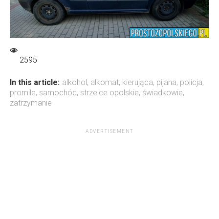
2595
In this article:
alkohol
,
alkomat
,
kierująca
,
pijana
,
policja
,
promile
,
samochód
,
strzelce opolskie
,
świadkowie
,
zatrzymanie
ADVERTISEMENT