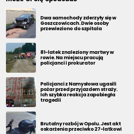
Dwa samochody zderzyły się w
Goszczowicach. Dwie osoby
przewieziono do szpitala
81-latek znaleziony martwy w
rowie. Na miejscu pracują
policjanci i prokurator
Policjanci z Namysłowa ugasili
pożar przed przyjazdem straży.
Ich szybka reakcja zapobiegła
tragedii
Brutalny rozbój w Opolu. Jest akt
oskarżenia przeciwko 27-latkowi