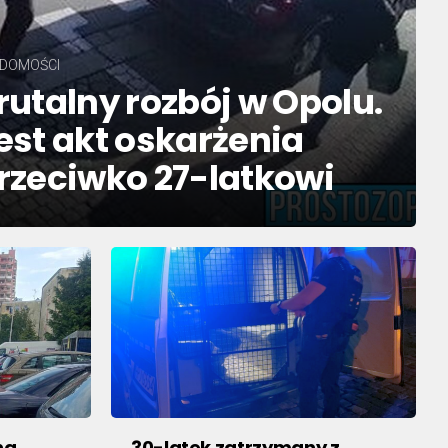
DOMOŚCI
rutalny rozbój w Opolu.
est akt oskarżenia
rzeciwko 27-latkowi
na
30-latek zatrzymany z