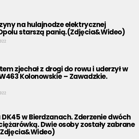
zyny na hulajnodze elektrycznej
 Opolu starszą panią.(Zdjęcia&Wideo)
2022
tem zjechał z drogi do rowu i uderzył w
W463 Kolonowskie – Zawadzkie.
2022
DK45 w Bierdzanach. Zderzenie dwóch
ciężarówką. Dwie osoby zostały zabrane
.(Zdjęcia&Wideo)