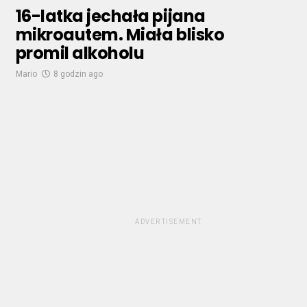
16-latka jechała pijana
mikroautem. Miała blisko
promil alkoholu
Mario
8 godzin ago
ADVERTISEMENT