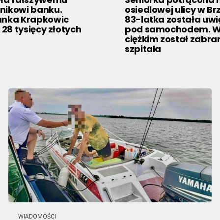
nikowi banku.
osiedlowej ulicy w Br
anka Krapkowic
83-latka została uwi
 28 tysięcy złotych
pod samochodem. W 
ciężkim został zabra
szpitala
WIADOMOŚCI