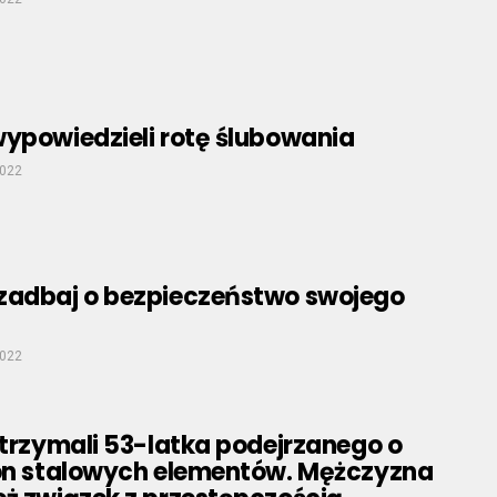
wypowiedzieli rotę ślubowania
2022
zadbaj o bezpieczeństwo swojego
2022
atrzymali 53-latka podejrzanego o
ton stalowych elementów. Mężczyzna