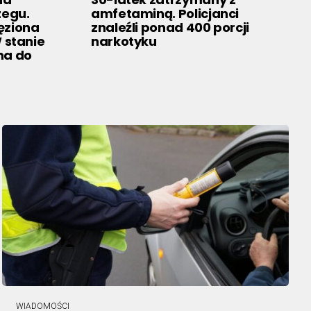
zegu.
amfetaminą. Policjanci
ęziona
znaleźli ponad 400 porcji
stanie
narkotyku
na do
WIADOMOŚCI