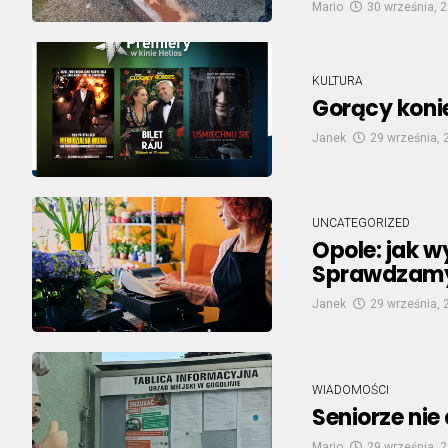
Mario
30 września, 
KULTURA
Gorący konie
Janek
29 września, 
UNCATEGORIZED
Opole: jak w
Sprawdzam
Janek
29 września, 
WIADOMOŚCI
Seniorze nie
Mario
29 września, 