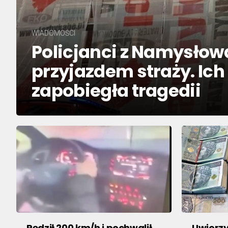
WIADOMOŚCI
Policjanci z Namysłowa
przyjazdem straży. Ich
zapobiegła tragedii
Pędził 200 km/h i pochwalił
Uwierz