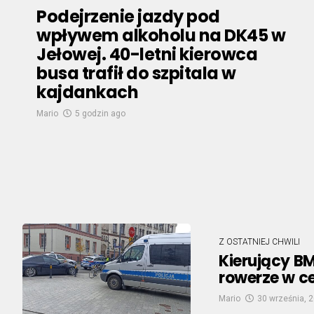
Podejrzenie jazdy pod
wpływem alkoholu na DK45 w
Jełowej. 40-letni kierowca
busa trafił do szpitala w
kajdankach
Mario
5 godzin ago
Z OSTATNIEJ CHWILI
Kierujący BM
rowerze w c
Mario
30 września, 