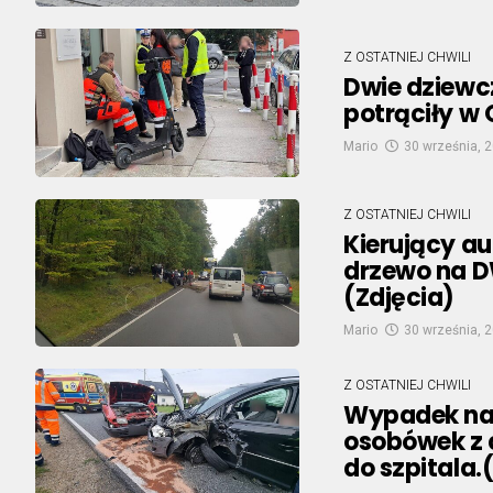
Z OSTATNIEJ CHWILI
Dwie dziewc
potrąciły w
Mario
30 września, 
Z OSTATNIEJ CHWILI
Kierujący au
drzewo na D
(Zdjęcia)
Mario
30 września, 
Z OSTATNIEJ CHWILI
Wypadek na 
osobówek z 
do szpitala