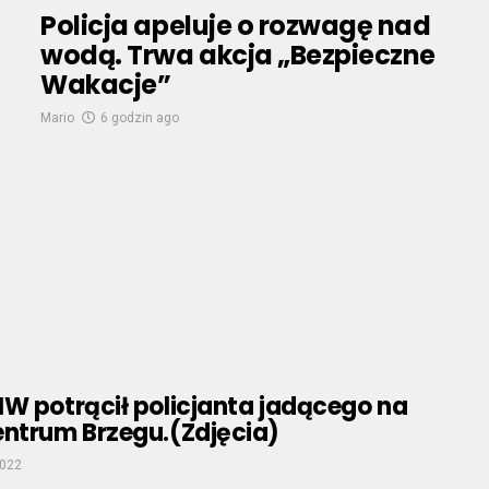
Policja apeluje o rozwagę nad
wodą. Trwa akcja „Bezpieczne
Wakacje”
Mario
6 godzin ago
W potrącił policjanta jadącego na
entrum Brzegu.(Zdjęcia)
2022