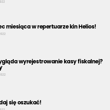
2022
c miesiąca w repertuarze kin Helios!
2022
ygląda wyrejestrowanie kasy fiskalnej?
y
2022
 daj się oszukać!
2022