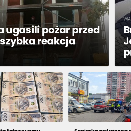
WIA
 ugasili pożar przed
B
 szybka reakcja
J
p
yła fałszywemu
Seniorka potrącona 