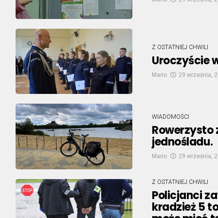
Z OSTATNIEJ CHWILI
Uroczyście 
Mario
29 września, 
WIADOMOŚCI
Rowerzysto 
jednośladu.
Mario
29 września, 
Z OSTATNIEJ CHWILI
Policjanci z
kradzież 5 