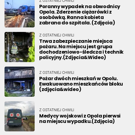
Z OSTATNIEJ CHWILI
Poranny wypadek na obwodnicy
Opola. Zderzenie ciężarówki z
osobówką. Ranna kobieta
zabrana do szpitala. (Zdjęcia)
Z OSTATNIEJ CHWILI
Trwa zabezpieczanie miejsca
pożaru. Na miejscu jest grupa
dochodzeniowo-śledcza i technik
policyjny.(Zdjęcia&Wideo)
Z OSTATNIEJ CHWILI
Pożar dwóch mieszkań w Opolu.
Ewakuowano mieszkańców bloku
(zdjęcia&wideo)
Z OSTATNIEJ CHWILI
Medycy wojskowi z Opola pierwsi
na miejscu wypadku.(Zdjęcia)