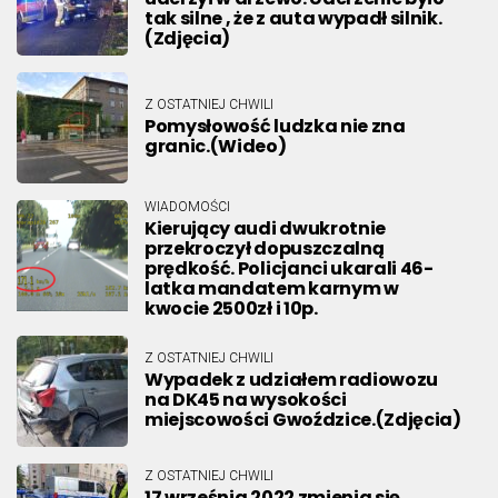
tak silne , że z auta wypadł silnik.
(Zdjęcia)
Z OSTATNIEJ CHWILI
Pomysłowość ludzka nie zna
granic.(Wideo)
WIADOMOŚCI
Kierujący audi dwukrotnie
przekroczył dopuszczalną
prędkość. Policjanci ukarali 46-
latka mandatem karnym w
kwocie 2500zł i 10p.
Z OSTATNIEJ CHWILI
Wypadek z udziałem radiowozu
na DK45 na wysokości
miejscowości Gwoździce.(Zdjęcia)
Z OSTATNIEJ CHWILI
17 września 2022 zmienia się