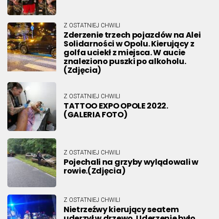
Z OSTATNIEJ CHWILI
Zderzenie trzech pojazdów na Alei
Solidarności w Opolu. Kierujący z
golfa uciekł z miejsca. W aucie
znaleziono puszki po alkoholu.
(Zdjęcia)
Z OSTATNIEJ CHWILI
TATTOO EXPO OPOLE 2022.
(GALERIA FOTO)
Z OSTATNIEJ CHWILI
Pojechali na grzyby wylądowali w
rowie.(Zdjęcia)
Z OSTATNIEJ CHWILI
Nietrzeźwy kierujący seatem
uderzył w drzewo. Uderzenie było