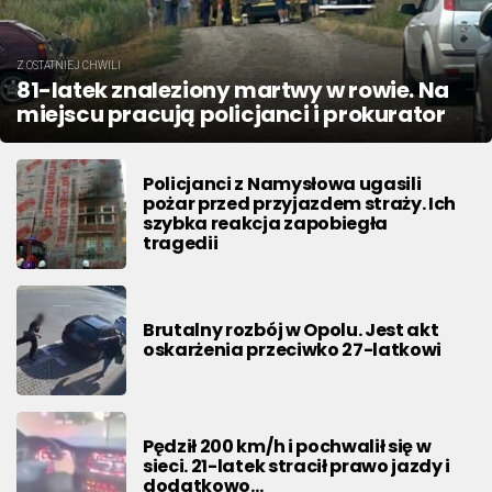
Z OSTATNIEJ CHWILI
81-latek znaleziony martwy w rowie. Na
miejscu pracują policjanci i prokurator
Policjanci z Namysłowa ugasili
pożar przed przyjazdem straży. Ich
szybka reakcja zapobiegła
tragedii
Brutalny rozbój w Opolu. Jest akt
oskarżenia przeciwko 27-latkowi
Pędził 200 km/h i pochwalił się w
sieci. 21-latek stracił prawo jazdy i
dodatkowo…