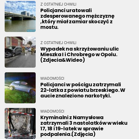
Z OSTATNIEJ CHWILI
Policjanci uratowali
zdesperowanego mężczyznę
,który miał zamiar skoczyć z
mostu.
Z OSTATNIEJ CHWILI
Wypadek na skrzyżowaniu ulic
Mieszka I i Chrobrego w Opolu.
(Zdjecia&Wideo)
WIADOMOŚCI
Policjanci w pościgu zatrzymali
22-latka z powiatu brzeskiego. W
aucie znaleziono narkotyki.
WIADOMOŚCI
Kryminalni z Namysłowa
zatrzymali 3 nastolatków w wieku
17, 18 i 19-latek w sprawie
podpalenia.(Zdjęcia)