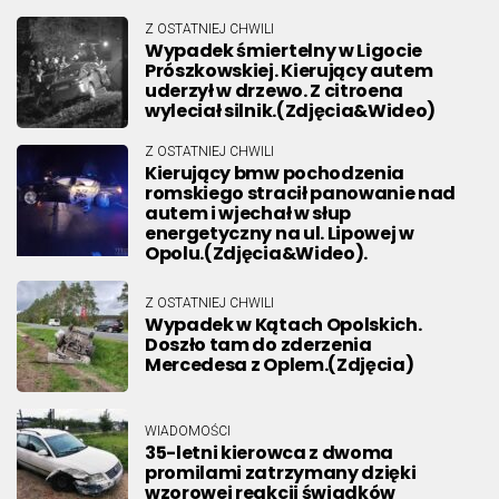
Z OSTATNIEJ CHWILI
Wypadek śmiertelny w Ligocie
Prószkowskiej. Kierujący autem
uderzył w drzewo. Z citroena
wyleciał silnik.(Zdjęcia&Wideo)
Z OSTATNIEJ CHWILI
Kierujący bmw pochodzenia
romskiego stracił panowanie nad
autem i wjechał w słup
energetyczny na ul. Lipowej w
Opolu.(Zdjęcia&Wideo).
Z OSTATNIEJ CHWILI
Wypadek w Kątach Opolskich.
Doszło tam do zderzenia
Mercedesa z Oplem.(Zdjęcia)
WIADOMOŚCI
35-letni kierowca z dwoma
promilami zatrzymany dzięki
wzorowej reakcji świadków