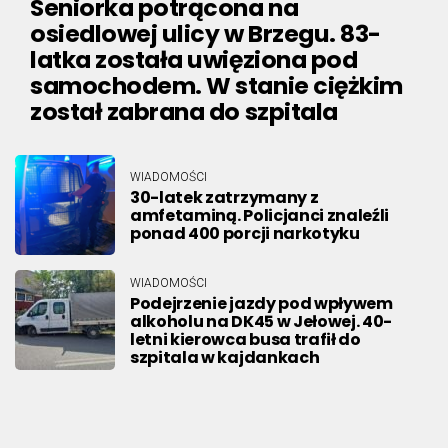
Seniorka potrącona na
osiedlowej ulicy w Brzegu. 83-
latka została uwięziona pod
samochodem. W stanie ciężkim
został zabrana do szpitala
WIADOMOŚCI
30-latek zatrzymany z
amfetaminą. Policjanci znaleźli
ponad 400 porcji narkotyku
WIADOMOŚCI
Podejrzenie jazdy pod wpływem
alkoholu na DK45 w Jełowej. 40-
letni kierowca busa trafił do
szpitala w kajdankach