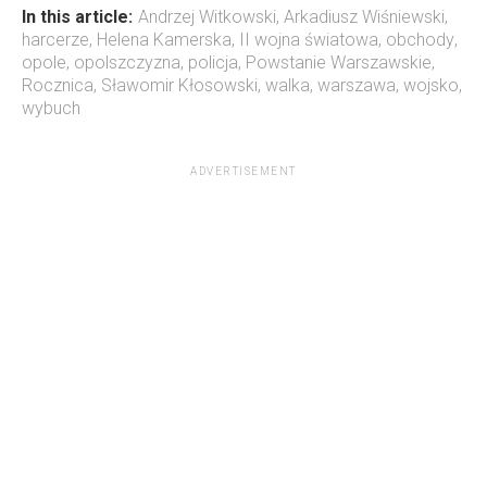
In this article:
Andrzej Witkowski
,
Arkadiusz Wiśniewski
,
harcerze
,
Helena Kamerska
,
II wojna światowa
,
obchody
,
opole
,
opolszczyzna
,
policja
,
Powstanie Warszawskie
,
Rocznica
,
Sławomir Kłosowski
,
walka
,
warszawa
,
wojsko
,
wybuch
ADVERTISEMENT