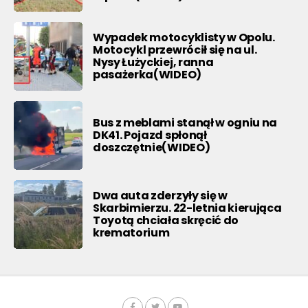
Wypadek motocyklisty w Opolu.
Motocykl przewrócił się na ul.
Nysy Łużyckiej, ranna
pasażerka(WIDEO)
Bus z meblami stanął w ogniu na
DK41. Pojazd spłonął
doszczętnie(WIDEO)
Dwa auta zderzyły się w
Skarbimierzu. 22-letnia kierująca
Toyotą chciała skręcić do
krematorium