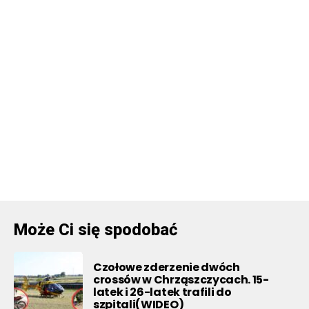
Może Ci się spodobać
Czołowe zderzenie dwóch
crossów w Chrząszczycach. 15-
latek i 26-latek trafili do
szpitali(WIDEO)