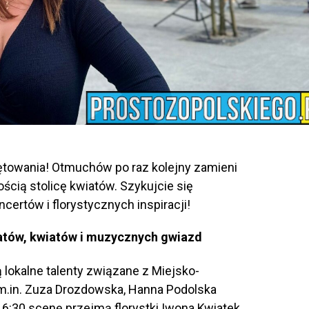
iętowania! Otmuchów po raz kolejny zamieni
ością stolicę kwiatów. Szykujcie się
ertów i florystycznych inspiracji!
tatów, kwiatów i muzycznych gwiazd
 lokalne talenty związane z Miejsko-
.in. Zuza Drozdowska, Hanna Podolska
16:30 scenę przejmą florystki Iwona Kwiatek