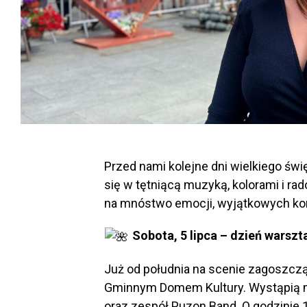
Przed nami kolejne dni wielkiego św
się w tętniącą muzyką, kolorami i rad
na mnóstwo emocji, wyjątkowych konc
Sobota, 5 lipca – dzień warsz
Już od południa na scenie zagoszczą
Gminnym Domem Kultury. Wystąpią m
oraz zespół Puzon Band. O godzinie 