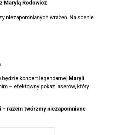
ał z Marylą Rodowicz
czy niezapomnianych wrażeń. Na scenie
m
będzie koncert legendarnej
Maryli
 nim – efektowny pokaz laserów, który
mi – razem twórzmy niezapomniane