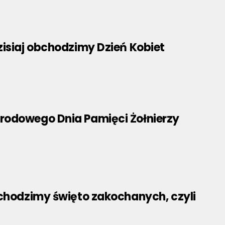
isiaj obchodzimy Dzień Kobiet
odowego Dnia Pamięci Żołnierzy
bchodzimy święto zakochanych, czyli
5