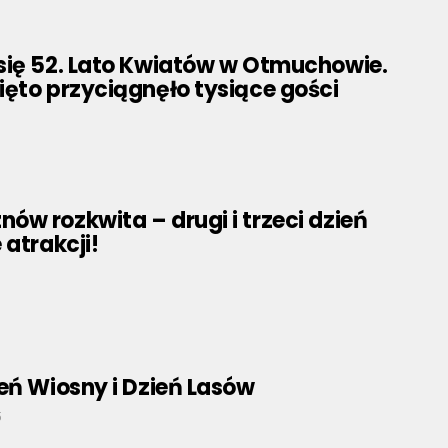
się 52. Lato Kwiatów w Otmuchowie.
ęto przyciągnęło tysiące gości
w rozkwita – drugi i trzeci dzień
 atrakcji!
eń Wiosny i Dzień Lasów
5