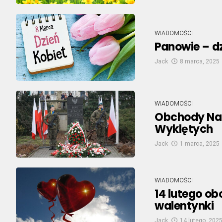
WIADOMOŚCI
Panowie – dz
Jack
8 marca, 2025
WIADOMOŚCI
Obchody Nar
Wyklętych
Jack
1 marca, 2025
WIADOMOŚCI
14 lutego o
walentynki
Jack
14 lutego, 202