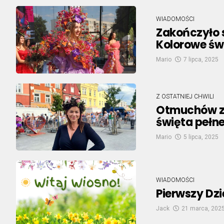
WIADOMOŚCI
Zakończyło 
Kolorowe świ
Mario
7 lipca, 2025
Z OSTATNIEJ CHWILI
Otmuchów znó
święta pełne
Mario
5 lipca, 2025
WIADOMOŚCI
Pierwszy Dzi
Jack
21 marca, 202