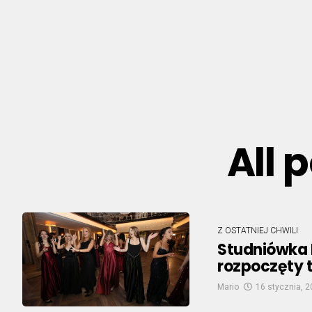
All 
Z OSTATNIEJ CHWILI
Studniówka L
rozpoczęty 
Mario
16 stycznia, 