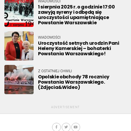
WIADOMOŚCI
1 sierpnia 2025 r. o godzinie 17:00
zawyją syreny i odbędą się
uroczystości upamiętniające
Powstanie Warszawskie
WIADOMOŚCI
Uroczystość setnych urodzin Pani
Heleny Kamerskiej – bohaterki
Powstania Warszawskiego!
Z OSTATNIEJ CHWILI
Opolskie obchody 78 rocznicy
Powstania Warszawskiego.
(Zdjęcia&Wideo)
ADVERTISEMENT