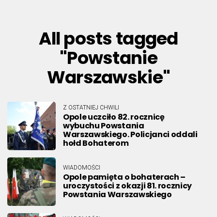
All posts tagged
"Powstanie
Warszawskie"
Z OSTATNIEJ CHWILI
Opole uczciło 82. rocznicę
wybuchu Powstania
Warszawskiego. Policjanci oddali
hołd Bohaterom
WIADOMOŚCI
Opole pamięta o bohaterach –
uroczystości z okazji 81. rocznicy
Powstania Warszawskiego