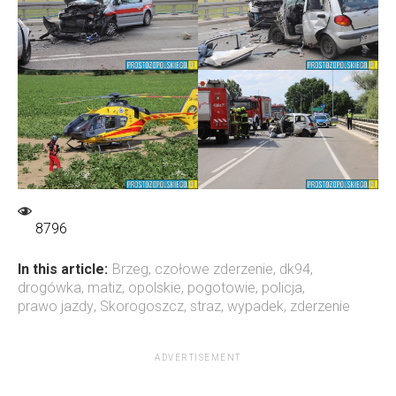
8796
In this article:
Brzeg
,
czołowe zderzenie
,
dk94
,
drogówka
,
matiz
,
opolskie
,
pogotowie
,
policja
,
prawo jazdy
,
Skorogoszcz
,
straz
,
wypadek
,
zderzenie
ADVERTISEMENT