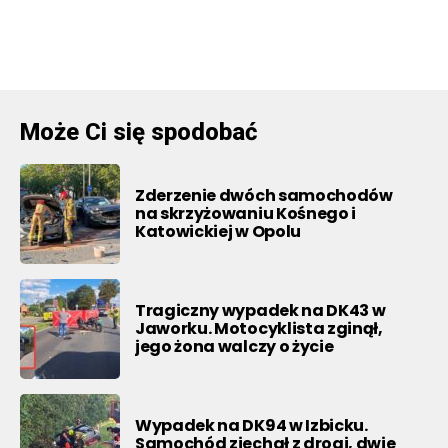
Może Ci się spodobać
Zderzenie dwóch samochodów
na skrzyżowaniu Kośnego i
Katowickiej w Opolu
Tragiczny wypadek na DK43 w
Jaworku. Motocyklista zginął,
jego żona walczy o życie
Wypadek na DK94 w Izbicku.
Samochód zjechał z drogi, dwie