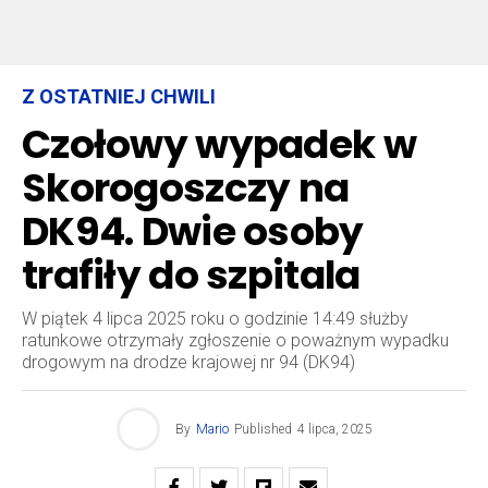
Z OSTATNIEJ CHWILI
Czołowy wypadek w
Skorogoszczy na
DK94. Dwie osoby
trafiły do szpitala
W piątek 4 lipca 2025 roku o godzinie 14:49 służby
ratunkowe otrzymały zgłoszenie o poważnym wypadku
drogowym na drodze krajowej nr 94 (DK94)
By
Mario
Published
4 lipca, 2025