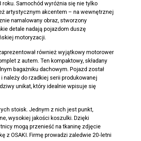
 roku. Samochód wyróżnia się nie tylko
też artystycznym akcentem – na wewnętrznej
ęcznie namalowany obraz, stworzony
akie detale nadają pojazdom duszę
skiej motoryzacji.
l zaprezentował również wyjątkowy motorower
omplet z autem. Ten kompaktowy, składany
alnym bagażniku dachowym. Pojazd został
 należy do rzadkiej serii produkowanej
ziwy unikat, który idealnie wpisuje się
ych stoisk. Jednym z nich jest punkt,
, wysokiej jakości koszulki. Dzięki
tnicy mogą przenieść na tkaninę zdjęcie
kę z OSAKI. Firmę prowadzi zaledwie 20-letni