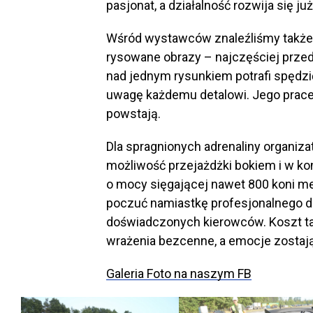
pasjonat, a działalność rozwija się ju
Wśród wystawców znaleźliśmy także 
rysowane obrazy – najczęściej prze
nad jednym rysunkiem potrafi spędzi
uwagę każdemu detalowi. Jego prace 
powstają.
Dla spragnionych adrenaliny organiz
możliwość przejażdżki bokiem i w k
o mocy sięgającej nawet 800 koni m
poczuć namiastkę profesjonalnego d
doświadczonych kierowców. Koszt tak
wrażenia bezcenne, a emocje zostają
Galeria Foto na naszym FB