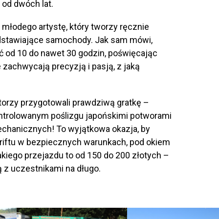
ż od dwóch lat.
młodego artystę, który tworzy ręcznie
dstawiające samochody. Jak sam mówi,
ć od 10 do nawet 30 godzin, poświęcając
zachwycają precyzją i pasją, z jaką
atorzy przygotowali prawdziwą gratkę –
ontrolowanym poślizgu japońskimi potworami
echanicznych! To wyjątkowa okazja, by
riftu w bezpiecznych warunkach, pod okiem
iego przejazdu to od 150 do 200 złotych –
 z uczestnikami na długo.