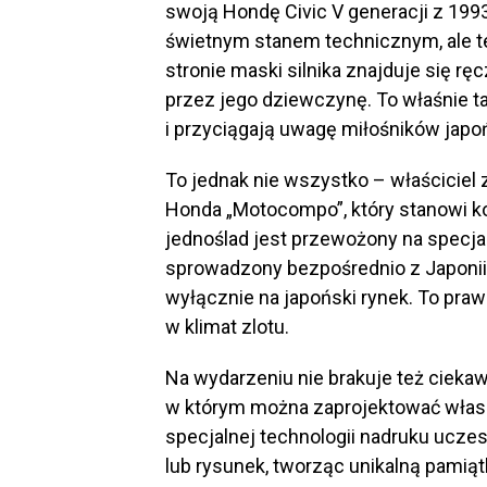
swoją Hondę Civic V generacji z 1993
świetnym stanem technicznym, ale 
stronie maski silnika znajduje się r
przez jego dziewczynę. To właśnie t
i przyciągają uwagę miłośników japoń
To jednak nie wszystko – właścicie
Honda „Motocompo”, który stanowi k
jednoślad jest przewożony na specj
sprowadzony bezpośrednio z Japonii i
wyłącznie na japoński rynek. To prawd
w klimat zlotu.
Na wydarzeniu nie brakuje też ciekaw
w którym można zaprojektować własne
specjalnej technologii nadruku uczes
lub rysunek, tworząc unikalną pamiąt