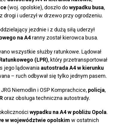
ice
(woj. opolskie), doszło do
wypadku busa
,
z drogi i uderzył w drzewo przy ogrodzeniu.
ddzielający jezdnie i z dużą siłą uderzył
gowego na A4
ranny został kierowca busa.
ano wszystkie służby ratunkowe. Lądował
 Ratunkowego (LPR)
, który przetransportował
s jego lądowania
autostrada A4 w kierunku
ana – ruch odbywał się tylko jednym pasem.
 z JRG Niemodlin i OSP Komprachcice,
policja
,
R
oraz obsługa techniczna autostrady.
 okoliczności
wypadku na A4 w pobliżu Opola
.
we w województwie opolskim
w ostatnich