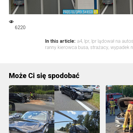
6220
In this article:
a4
,
lpr
,
lpr lądował na auto
ranny kierowca busa
,
strażacy
,
wypadek n
Może Ci się spodobać