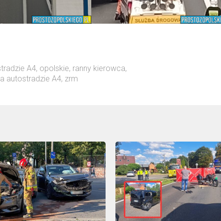
stradzie A4
,
opolskie
,
ranny kierowca
,
a autostradzie A4
,
zrm