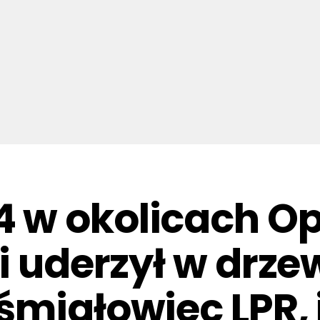
 w okolicach Op
i uderzył w drze
śmigłowiec LPR,