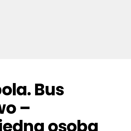
ola. Bus
wo –
 jedna osoba