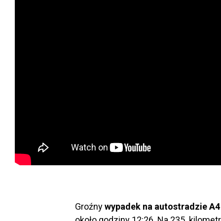
Groźny
wypadek na autostradzie A4
około godziny 12:26. Na 235. kilomet