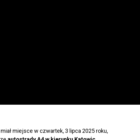
miał miejsce w czwartek, 3 lipca 2025 roku,
rze
autostrady A4 w kierunku Katowic
,