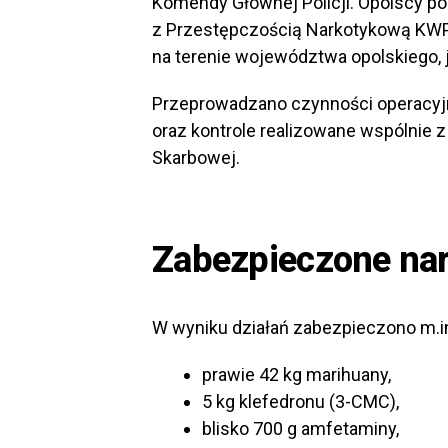
Komendy Głównej Policji. Opolscy pol
z Przestępczością Narkotykową KWP 
na terenie województwa opolskiego, j
Przeprowadzano czynności operacy
oraz kontrole realizowane wspólnie z
Skarbowej.
Zabezpieczone nar
W wyniku działań zabezpieczono m.in
prawie 42 kg marihuany,
5 kg klefedronu (3-CMC),
blisko 700 g amfetaminy,