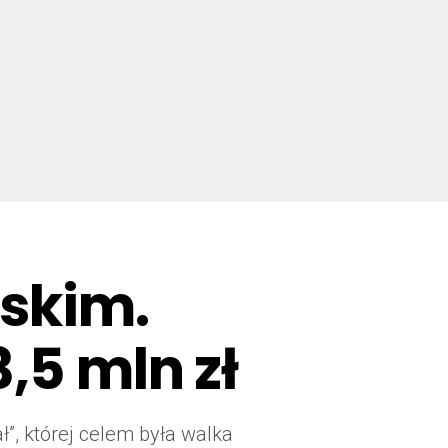
lskim.
,5 mln zł
ł”, której celem była walka