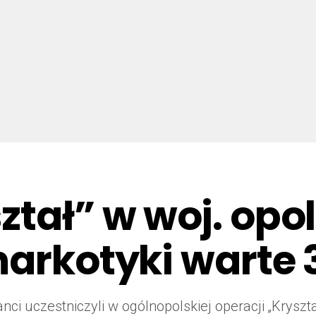
ztał” w woj. opo
arkotyki warte 3
ci uczestniczyli w ogólnopolskiej operacji „Kryszta