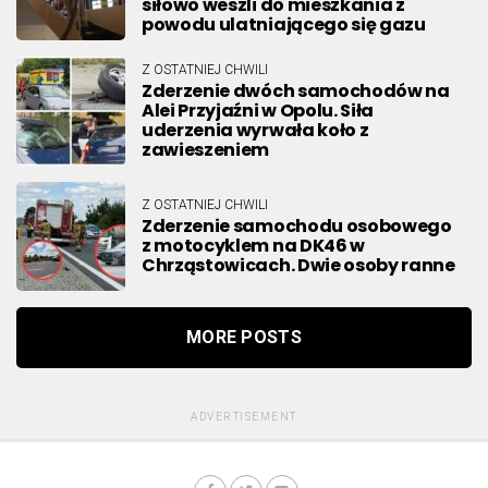
siłowo weszli do mieszkania z
powodu ulatniającego się gazu
Z OSTATNIEJ CHWILI
Zderzenie dwóch samochodów na
Alei Przyjaźni w Opolu. Siła
uderzenia wyrwała koło z
zawieszeniem
Z OSTATNIEJ CHWILI
Zderzenie samochodu osobowego
z motocyklem na DK46 w
Chrząstowicach. Dwie osoby ranne
MORE POSTS
ADVERTISEMENT