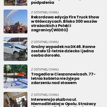
podpalenia
Z OSTATNIEJ CHWILI
Rekordowa edycja Fire Truck Show
w Główczycach. Blisko 300 wozów
strażackich z Polski i
zagranicy(WIDEO)
Z OSTATNIEJ CHWILI
Groźny wypadek na DK46. Ranne
zostało 12-letnie dziecko i jedna
osoba dorosła.
Z OSTATNIEJ CHWILI
Tragedia w Cieszanowicach. 77-
letnia kobieta nie żyje po
zdarzeniu nad stawem
Z OSTATNIEJ CHWILI
Interwencja służb na ul.
Niemodlińskiej w Opolu. Strażacy