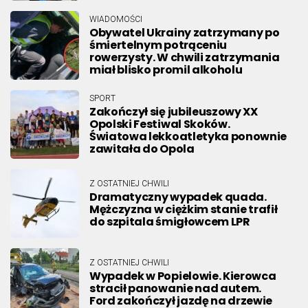
WIADOMOŚCI
Obywatel Ukrainy zatrzymany po
śmiertelnym potrąceniu
rowerzysty. W chwili zatrzymania
miał blisko promil alkoholu
SPORT
Zakończył się jubileuszowy XX
Opolski Festiwal Skoków.
Światowa lekkoatletyka ponownie
zawitała do Opola
Z OSTATNIEJ CHWILI
Dramatyczny wypadek quada.
Mężczyzna w ciężkim stanie trafił
do szpitala śmigłowcem LPR
Z OSTATNIEJ CHWILI
Wypadek w Popielowie. Kierowca
stracił panowanie nad autem.
Ford zakończył jazdę na drzewie