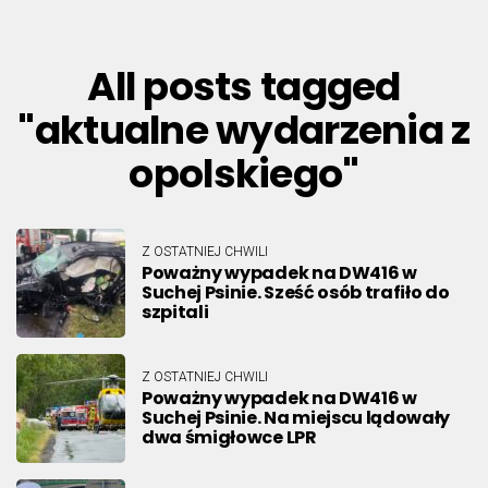
All posts tagged
"aktualne wydarzenia z
opolskiego"
Z OSTATNIEJ CHWILI
Poważny wypadek na DW416 w
Suchej Psinie. Sześć osób trafiło do
szpitali
Z OSTATNIEJ CHWILI
Poważny wypadek na DW416 w
Suchej Psinie. Na miejscu lądowały
dwa śmigłowce LPR