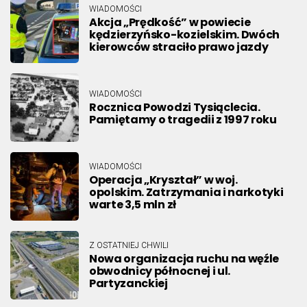
WIADOMOŚCI
Akcja „Prędkość” w powiecie
kędzierzyńsko-kozielskim. Dwóch
kierowców straciło prawo jazdy
WIADOMOŚCI
Rocznica Powodzi Tysiąclecia.
Pamiętamy o tragedii z 1997 roku
WIADOMOŚCI
Operacja „Kryształ” w woj.
opolskim. Zatrzymania i narkotyki
warte 3,5 mln zł
Z OSTATNIEJ CHWILI
Nowa organizacja ruchu na węźle
obwodnicy północnej i ul.
Partyzanckiej