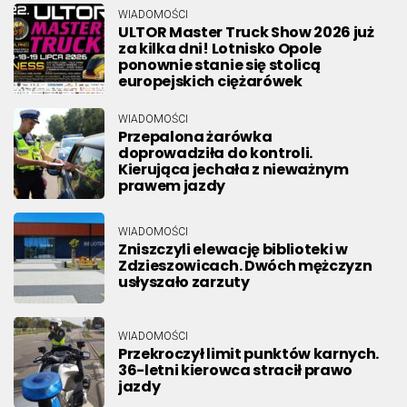
WIADOMOŚCI
ULTOR Master Truck Show 2026 już
za kilka dni! Lotnisko Opole
ponownie stanie się stolicą
europejskich ciężarówek
WIADOMOŚCI
Przepalona żarówka
doprowadziła do kontroli.
Kierująca jechała z nieważnym
prawem jazdy
WIADOMOŚCI
Zniszczyli elewację biblioteki w
Zdzieszowicach. Dwóch mężczyzn
usłyszało zarzuty
WIADOMOŚCI
Przekroczył limit punktów karnych.
36-letni kierowca stracił prawo
jazdy