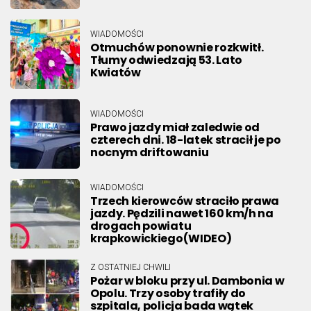
WIADOMOŚCI
Otmuchów ponownie rozkwitł.
Tłumy odwiedzają 53. Lato
Kwiatów
WIADOMOŚCI
Prawo jazdy miał zaledwie od
czterech dni. 18-latek stracił je po
nocnym driftowaniu
WIADOMOŚCI
Trzech kierowców straciło prawa
jazdy. Pędzili nawet 160 km/h na
drogach powiatu
krapkowickiego(WIDEO)
Z OSTATNIEJ CHWILI
Pożar w bloku przy ul. Dambonia w
Opolu. Trzy osoby trafiły do
szpitala, policja bada wątek