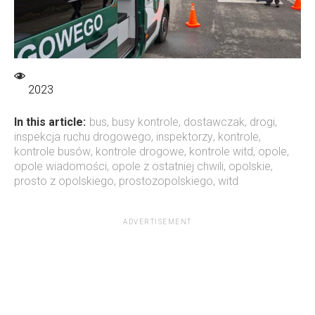
2023
In this article:
bus
,
busy kontrole
,
dostawczak
,
drogi
,
inspekcja ruchu drogowego
,
inspektorzy
,
kontrole
,
kontrole busów
,
kontrole drogowe
,
kontrole witd
,
opole
,
opole wiadomości
,
opole z ostatniej chwili
,
opolskie
,
prosto z opolskiego
,
prostozopolskiego
,
witd
ADVERTISEMENT