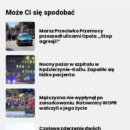
Może Ci się spodobać
Marsz Przeciwko Przemocy
przeszedł ulicami Opola. „Stop
agresji!”
Nocny pożar w szpitalu w
Kędzierzynie-Koźlu. Zapaliło się
łóżko pacjenta
Mężczyzna nie wypłynął po
zanurkowaniu. Ratownicy WOPR
walczyli o jego życie
Czołowe zderzenie dwóch