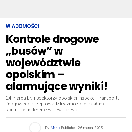
WIADOMOŚCI
Kontrole drogowe
„busów” w
województwie
opolskim –
alarmujące wyniki!
24 marca br. inspektorzy opolskiej Inspekcji Transportu
Drogowego przeprowadzili wzmożone działania
kontrolne na terenie województwa
By
Mario
Published
26 marca, 2025