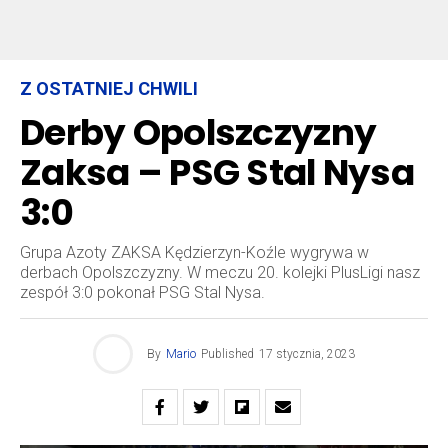
Z OSTATNIEJ CHWILI
Derby Opolszczyzny
Zaksa – PSG Stal Nysa
3:0
Grupa Azoty ZAKSA Kędzierzyn-Koźle wygrywa w
derbach Opolszczyzny. W meczu 20. kolejki PlusLigi nasz
zespół 3:0 pokonał PSG Stal Nysa.
By
Mario
Published
17 stycznia, 2023