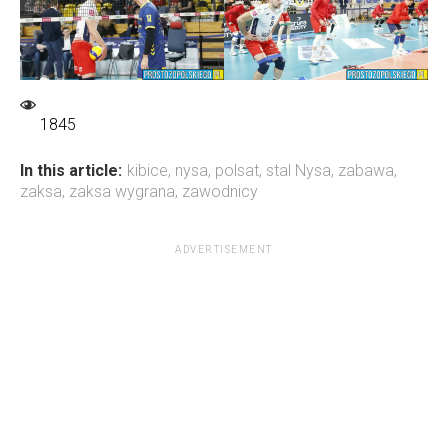
1845
In this article:
kibice
,
nysa
,
polsat
,
stal Nysa
,
zabawa
,
zaksa
,
zaksa wygrana
,
zawodnicy
ADVERTISEMENT