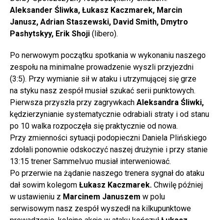
Aleksander Śliwka, Łukasz Kaczmarek, Marcin
Janusz, Adrian Staszewski, David Smith, Dmytro
Pashytskyy, Erik Shoji
(libero).
Po nerwowym początku spotkania w wykonaniu naszego
zespołu na minimalne prowadzenie wyszli przyjezdni
(3:5). Przy wymianie sił w ataku i utrzymującej się grze
na styku nasz zespół musiał szukać serii punktowych.
Pierwsza przyszła przy zagrywkach
Aleksandra Śliwki,
kędzierzynianie systematycznie odrabiali straty i od stanu
po 10 walka rozpoczęła się praktycznie od nowa.
Przy zmienności sytuacji podopieczni Daniela Plińskiego
zdołali ponownie odskoczyć naszej drużynie i przy stanie
13:15 trener Sammelvuo musiał interweniować.
Po przerwie na żądanie naszego trenera sygnał do ataku
dał sowim kolegom
Łukasz Kaczmarek.
Chwilę później
w ustawieniu z
Marcinem Januszem
w polu
serwisowym nasz zespół wyszedł na kilkupunktowe