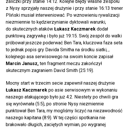
zaliczki przy stanie 14:12. Kolejne błędy własne zespołu
z Nysy sprzyjały naszej drużynie i przy stanie 16:13 trener
Pliński musiał interweniować. Po wznowieniu rywalizacji
niezmiennie to kędzierzynianie dyktowali warunki,
do skutecznych ataków
Łukasz Kaczmarek
dodał
punktową zagrywkę i było już 19:15. Swój zespół do walki
próbował jeszcze poderwać Ben Tara, kluczowa faza seta
to jednak popis gry Davida Smitha na środku siatki, ,
kolejnego asa serwisowego na swoim koncie zapisał
Marcin Janusz,
ten fragment meczu zakończył
skutecznym zagraniem David Smith (25:19).
Mocny start w trzecim secie zapewnił naszej drużynie
Łukasz Kaczmarek
po asie serwisowym w wykonaniu
naszego atakującego było już 4:2. Niestety po chwili gra
się wyrównała (5:5), po stronie Nysy niezmiennie
punktował Ben Tara, my mogliśmy liczyć na niezawodność
naszego kapitana (8:9). W tej części spotkania nie
brakowało długich, zaciętych wymian, po wygranej