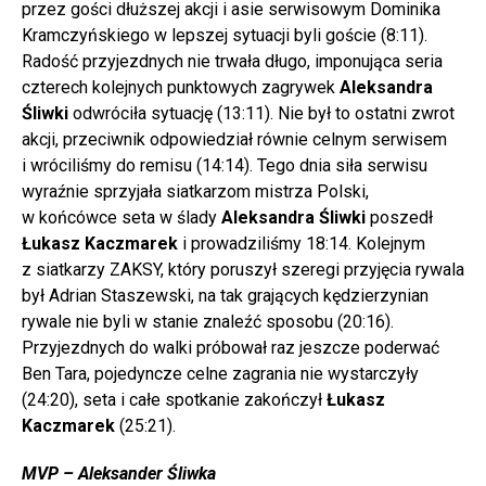
przez gości dłuższej akcji i asie serwisowym Dominika
Kramczyńskiego w lepszej sytuacji byli goście (8:11).
Radość przyjezdnych nie trwała długo, imponująca seria
czterech kolejnych punktowych zagrywek
Aleksandra
Śliwki
odwróciła sytuację (13:11). Nie był to ostatni zwrot
akcji, przeciwnik odpowiedział równie celnym serwisem
i wróciliśmy do remisu (14:14). Tego dnia siła serwisu
wyraźnie sprzyjała siatkarzom mistrza Polski,
w końcówce seta w ślady
Aleksandra Śliwki
poszedł
Łukasz Kaczmarek
i prowadziliśmy 18:14. Kolejnym
z siatkarzy ZAKSY, który poruszył szeregi przyjęcia rywala
był Adrian Staszewski, na tak grających kędzierzynian
rywale nie byli w stanie znaleźć sposobu (20:16).
Przyjezdnych do walki próbował raz jeszcze poderwać
Ben Tara, pojedyncze celne zagrania nie wystarczyły
(24:20), seta i całe spotkanie zakończył
Łukasz
Kaczmarek
(25:21).
MVP – Aleksander Śliwka