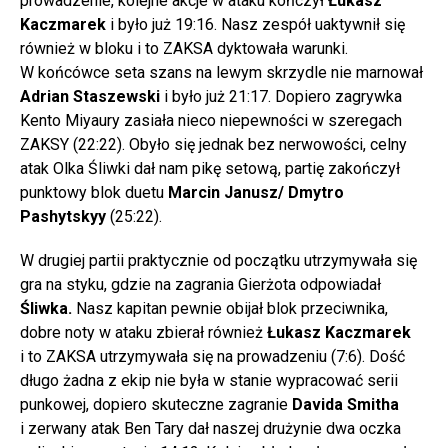
prowadzenie, kolejne akcje w ataku kończył
Łukasz
Kaczmarek
i było już 19:16. Nasz zespół uaktywnił się
również w bloku i to ZAKSA dyktowała warunki.
W końcówce seta szans na lewym skrzydle nie marnował
Adrian Staszewski
i było już 21:17. Dopiero zagrywka
Kento Miyaury zasiała nieco niepewności w szeregach
ZAKSY (22:22). Obyło się jednak bez nerwowości, celny
atak Olka Śliwki dał nam pikę setową, partię zakończył
punktowy blok duetu
Marcin Janusz/ Dmytro
Pashytskyy
(25:22).
W drugiej partii praktycznie od początku utrzymywała się
gra na styku, gdzie na zagrania Gierżota odpowiadał
Śliwka.
Nasz kapitan pewnie obijał blok przeciwnika,
dobre noty w ataku zbierał również
Łukasz Kaczmarek
i to ZAKSA utrzymywała się na prowadzeniu (7:6). Dość
długo żadna z ekip nie była w stanie wypracować serii
punkowej, dopiero skuteczne zagranie
Davida Smitha
i zerwany atak Ben Tary dał naszej drużynie dwa oczka