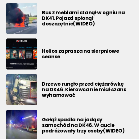
Bus z meblami stanął w ogniu na
DK41. Pojazd spłonął
doszczętnie(WIDEO)
Helios zaprasza na sierpniowe
seanse
Drzewo runęło przed ciężarówkę
na DK46. Kierowca nie miał szans
wyhamować
Gałąź spadła na jadący
samochód na DK46. W aucie
podróżowały trzy osoby(WIDEO)