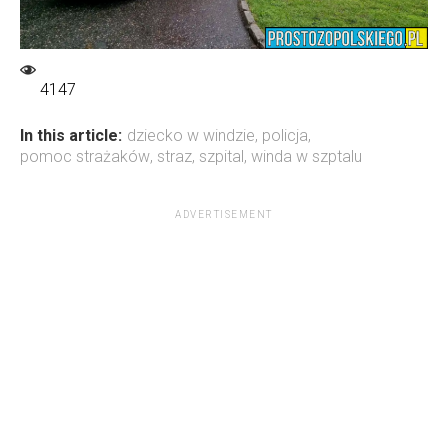
4147
In this article:
dziecko w windzie
,
policja
,
pomoc strażaków
,
straz
,
szpital
,
winda w szptalu
ADVERTISEMENT