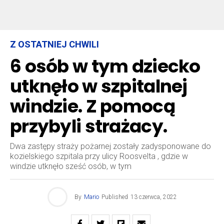
Z OSTATNIEJ CHWILI
6 osób w tym dziecko
utknęło w szpitalnej
windzie. Z pomocą
przybyli strażacy.
Dwa zastępy straży pożarnej zostały zadysponowane do
kozielskiego szpitala przy ulicy Roosvelta , gdzie w
windzie utknęło sześć osób, w tym
By
Mario
Published
13 czerwca, 2022