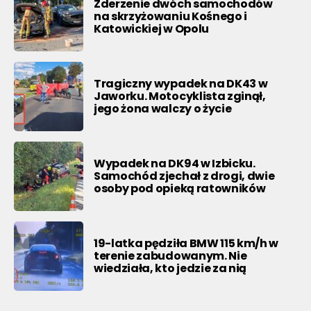
Zderzenie dwóch samochodów
na skrzyżowaniu Kośnego i
Katowickiej w Opolu
Tragiczny wypadek na DK43 w
Jaworku. Motocyklista zginął,
jego żona walczy o życie
Wypadek na DK94 w Izbicku.
Samochód zjechał z drogi, dwie
osoby pod opieką ratowników
19-latka pędziła BMW 115 km/h w
terenie zabudowanym. Nie
wiedziała, kto jedzie za nią