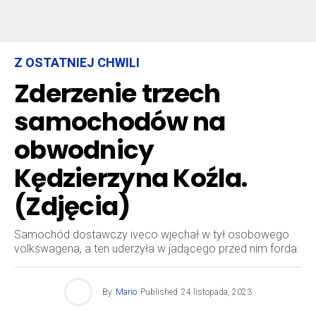
Z OSTATNIEJ CHWILI
Zderzenie trzech
samochodów na
obwodnicy
Kędzierzyna Koźla.
(Zdjęcia)
Samochód dostawczy iveco wjechał w tył osobowego
volkswagena, a ten uderzyła w jadącego przed nim forda.
By
Mario
Published
24 listopada, 2023