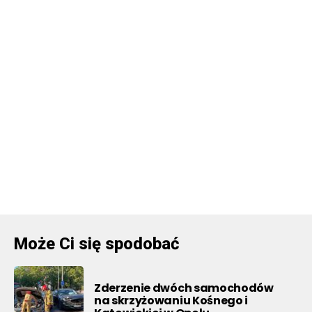
Może Ci się spodobać
Zderzenie dwóch samochodów
na skrzyżowaniu Kośnego i