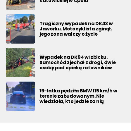
Katowickiej w Opolu
Tragiczny wypadek na DK43 w
Jaworku. Motocyklista zginął,
jego żona walczy o życie
Wypadek na DK94 w Izbicku.
Samochód zjechał z drogi, dwie
osoby pod opieką ratowników
19-latka pędziła BMW 115 km/h w
terenie zabudowanym. Nie
wiedziała, kto jedzie za nią