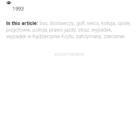
1993
In this article:
bus
,
dostawczy
,
golf
,
iveco
,
kolizja
,
opole
,
pogotowie
,
policja
,
prawo jazdy
,
straz
,
wypadek
,
wypadek w Kędzierzynie Koźlu
,
zatrzymany
,
zderzenie
ADVERTISEMENT