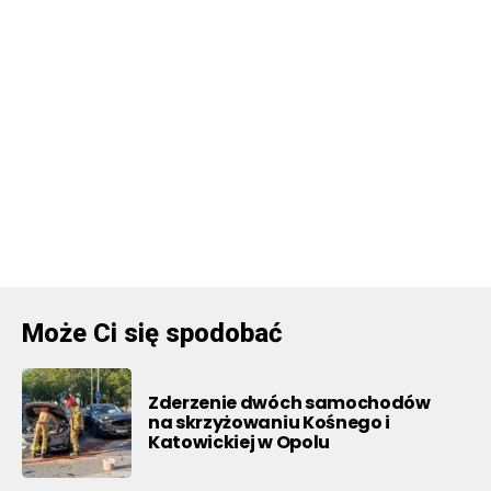
Może Ci się spodobać
Zderzenie dwóch samochodów
na skrzyżowaniu Kośnego i
Katowickiej w Opolu