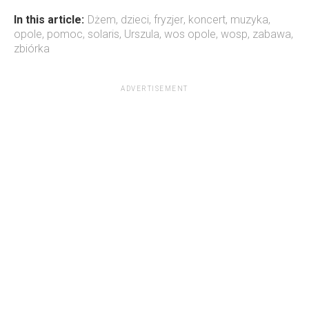
In this article:
Dżem
,
dzieci
,
fryzjer
,
koncert
,
muzyka
,
opole
,
pomoc
,
solaris
,
Urszula
,
wos opole
,
wosp
,
zabawa
,
zbiórka
ADVERTISEMENT