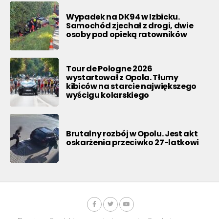
Wypadek na DK94 w Izbicku.
Samochód zjechał z drogi, dwie
osoby pod opieką ratowników
Tour de Pologne 2026
wystartował z Opola. Tłumy
kibiców na starcie największego
wyścigu kolarskiego
Brutalny rozbój w Opolu. Jest akt
oskarżenia przeciwko 27-latkowi