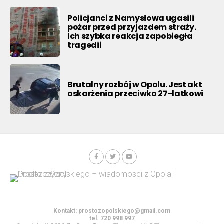
Policjanci z Namysłowa ugasili
pożar przed przyjazdem straży.
Ich szybka reakcja zapobiegła
tragedii
Brutalny rozbój w Opolu. Jest akt
oskarżenia przeciwko 27-latkowi
Kontakt:
prostozopolskiego@gmail.com
tel. 720 998 997