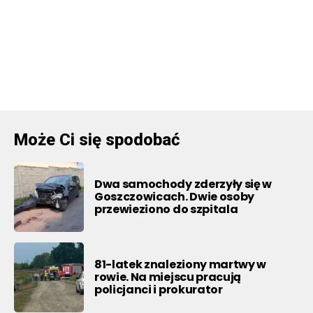
Może Ci się spodobać
Dwa samochody zderzyły się w
Goszczowicach. Dwie osoby
przewieziono do szpitala
81-latek znaleziony martwy w
rowie. Na miejscu pracują
policjanci i prokurator