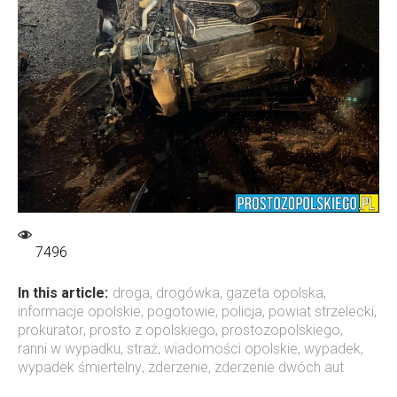
7496
In this article:
droga
,
drogówka
,
gazeta opolska
,
informacje opolskie
,
pogotowie
,
policja
,
powiat strzelecki
,
prokurator
,
prosto z opolskiego
,
prostozopolskiego
,
ranni w wypadku
,
straż
,
wiadomości opolskie
,
wypadek
,
wypadek śmiertelny
,
zderzenie
,
zderzenie dwóch aut