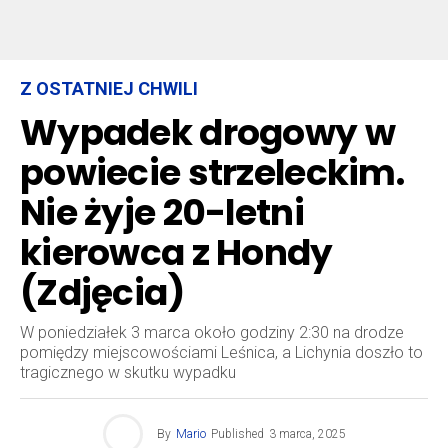
Z OSTATNIEJ CHWILI
Wypadek drogowy w
powiecie strzeleckim.
Nie żyje 20-letni
kierowca z Hondy
(Zdjęcia)
W poniedziałek 3 marca około godziny 2:30 na drodze
pomiędzy miejscowościami Leśnica, a Lichynia doszło to
tragicznego w skutku wypadku
By
Mario
Published
3 marca, 2025