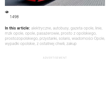
1498
In this article:
alektryczne
,
autobusy
,
gazeta opole
,
linie
,
mzk opole
,
opole
,
pasażerowie
,
prosto z opolskiego
,
prostozopolskiego
,
przystanki
,
solaris
,
wiadomości Opole
,
wypadki opolskie
,
z ostatniej chwili
,
zakup
ADVERTISEMENT