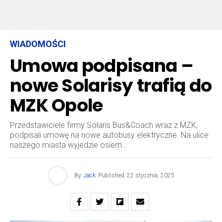
WIADOMOŚCI
Umowa podpisana –
nowe Solarisy trafią do
MZK Opole
Przedstawiciele firmy Solaris Bus&Coach wraz z MZK,
podpisali umowę na nowe autobusy elektryczne. Na ulice
naszego miasta wyjedzie osiem…
By
Jack
Published
22 stycznia, 2025