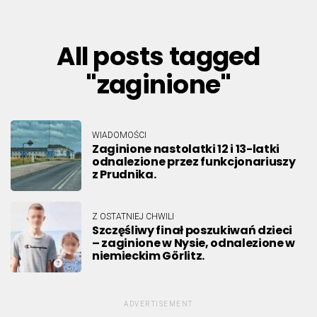
All posts tagged
"zaginione"
WIADOMOŚCI
Zaginione nastolatki 12 i 13-latki
odnalezione przez funkcjonariuszy
z Prudnika.
Z OSTATNIEJ CHWILI
Szczęśliwy finał poszukiwań dzieci
– zaginione w Nysie, odnalezione w
niemieckim Görlitz.
ADVERTISEMENT