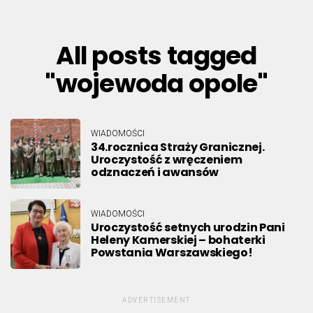
All posts tagged
"wojewoda opole"
WIADOMOŚCI
34.rocznica Straży Granicznej.
Uroczystość z wręczeniem
odznaczeń i awansów
WIADOMOŚCI
Uroczystość setnych urodzin Pani
Heleny Kamerskiej – bohaterki
Powstania Warszawskiego!
ADVERTISEMENT