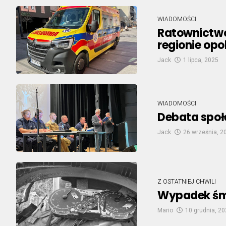
WIADOMOŚCI
Ratownictwo
regionie opo
Jack
1 lipca, 2025
WIADOMOŚCI
Debata społe
Jack
26 września, 2
Z OSTATNIEJ CHWILI
Wypadek śmi
Mario
10 grudnia, 2