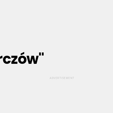
erczów"
ADVERTISEMENT