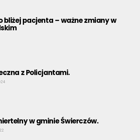
 bliżej pacjenta – ważne zmiany w
lskim
czna z Policjantami.
024
ertelny w gminie Świerczów.
022