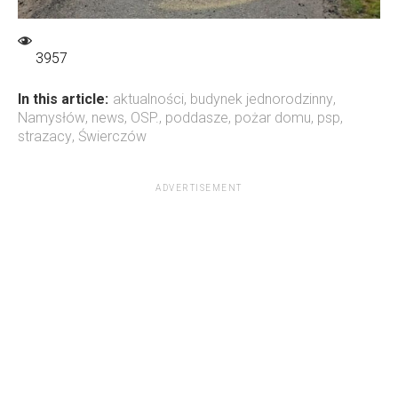
3957
In this article:
aktualności
,
budynek jednorodzinny
,
Namysłów
,
news
,
OSP.
,
poddasze
,
pożar domu
,
psp
,
strazacy
,
Świerczów
ADVERTISEMENT