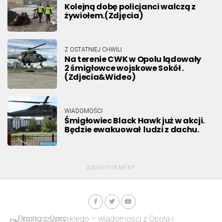
Kolejną dobę policjanci walczą z
żywiołem.(Zdjęcia)
Z OSTATNIEJ CHWILI
Na terenie CWK w Opolu lądowały
2 śmigłowce wojskowe Sokół .
(Zdjecia&Wideo)
WIADOMOŚCI
Śmigłowiec Black Hawk już w akcji.
Będzie ewakuował ludzi z dachu.
ADVERTISEMENT