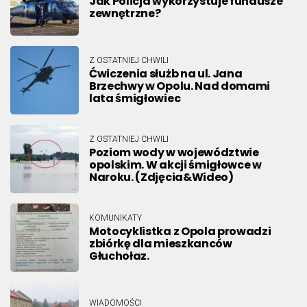
Jak Policja wykorzystuje fundusze
zewnętrzne?
Z OSTATNIEJ CHWILI
Ćwiczenia służb na ul. Jana
Brzechwy w Opolu. Nad domami
lata śmigłowiec
Z OSTATNIEJ CHWILI
Poziom wody w województwie
opolskim. W akcji śmigłowce w
Naroku. (Zdjęcia&Wideo)
KOMUNIKATY
Motocyklistka z Opola prowadzi
zbiórkę dla mieszkanców
Głuchołaz.
WIADOMOŚCI