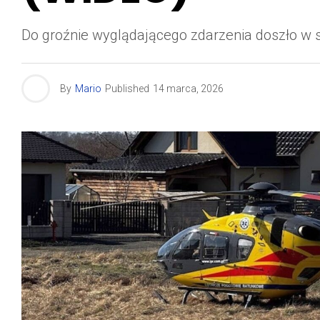
Do groźnie wyglądającego zdarzenia doszło w so
By
Mario
Published
14 marca, 2026