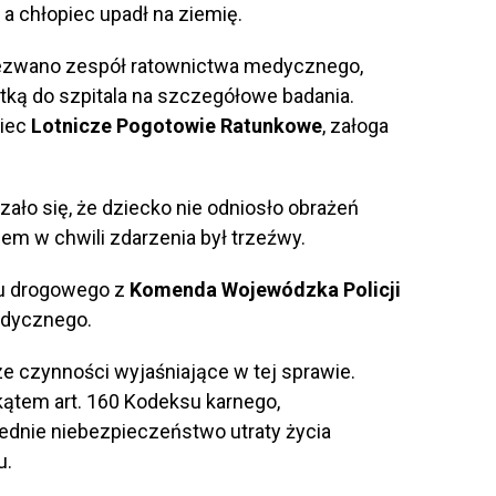
a chłopiec upadł na ziemię.
wezwano zespół ratownictwa medycznego,
tką do szpitala na szczegółowe badania.
wiec
Lotnicze Pogotowie Ratunkowe
, załoga
ło się, że dziecko nie odniosło obrażeń
em w chwili zdarzenia był trzeźwy.
hu drogowego z
Komenda Wojewódzka Policji
edycznego.
ze czynności wyjaśniające w tej sprawie.
ątem art. 160 Kodeksu karnego,
rednie niebezpieczeństwo utraty życia
u.