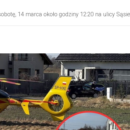
botę, 14 marca około godziny 12:20 na ulicy Sąsie