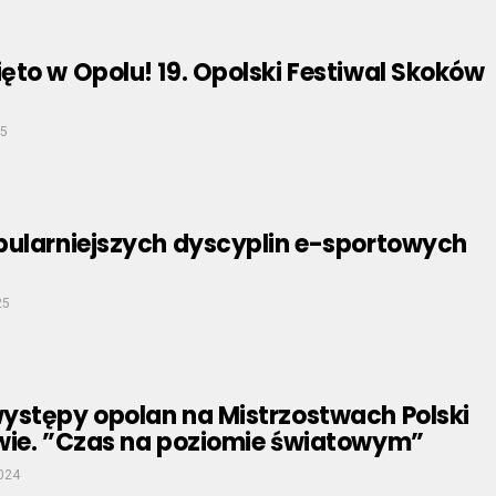
to w Opolu! 19. Opolski Festiwal Skoków
25
pularniejszych dyscyplin e-sportowych
25
ystępy opolan na Mistrzostwach Polski
wie. ”Czas na poziomie światowym”
024