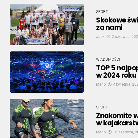
SPORT
Skokowe świę
za nami
Jack
2 czerwca, 20
WIADOMOŚCI
TOP 5 najpo
w 2024 roku
Mario
4 kwietnia, 20
SPORT
Znakomite w
w kajakarst
Mario
10 czerwca, 2