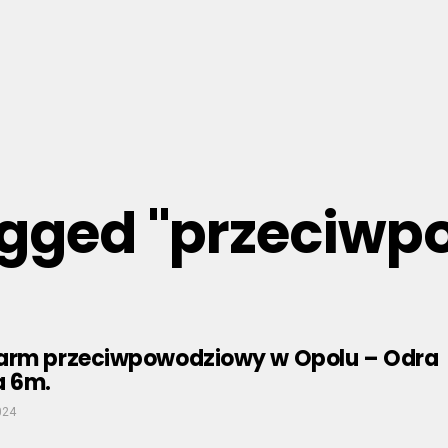
tagged "przeciw
arm przeciwpowodziowy w Opolu – Odra
a 6m.
024