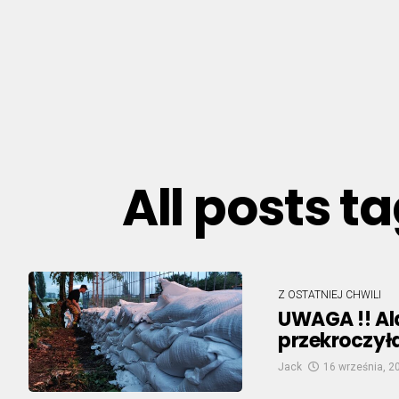
All posts 
Z OSTATNIEJ CHWILI
UWAGA !! Al
przekroczył
Jack
16 września, 2