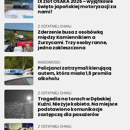
IX Zlot OSAKA 2025 – wyjątkowe
święto japońskiej motoryzacji za
nami!
Z OSTATNIEJ CHWILI
Zderzenie busa z osobówką
między Kamiennikiem a
Zurzycami. Trzy osoby ranne,
jedna zakleszczona
WIADOMOŚCI
Policjanci zatrzymali kierującą
autem, która miała 1,5 promila
alkoholu
Z OSTATNIEJ CHWILI
Tragedia na torach w Dębskiej
Kuźni. Nie żyje kobieta. Na miejsce
podstawiono komunikacje
zastępczą dla pasażerów
Z OSTATNIEJ CHWILI