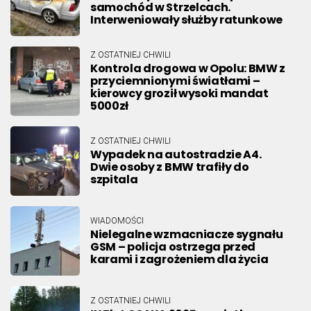
samochód w Strzelcach.
Interweniowały służby ratunkowe
Z OSTATNIEJ CHWILI
Kontrola drogowa w Opolu: BMW z
przyciemnionymi światłami –
kierowcy groził wysoki mandat
5000zł
Z OSTATNIEJ CHWILI
Wypadek na autostradzie A4.
Dwie osoby z BMW trafiły do
szpitala
WIADOMOŚCI
Nielegalne wzmacniacze sygnału
GSM – policja ostrzega przed
karami i zagrożeniem dla życia
Z OSTATNIEJ CHWILI