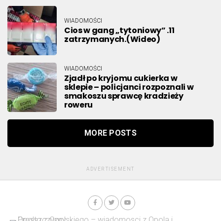
WIADOMOŚCI
Cios w gang „tytoniowy” .11
zatrzymanych.(Wideo)
WIADOMOŚCI
Zjadł po kryjomu cukierka w
sklepie – policjanci rozpoznali w
smakoszu sprawcę kradzieży
roweru
MORE POSTS
ADVERTISEMENT