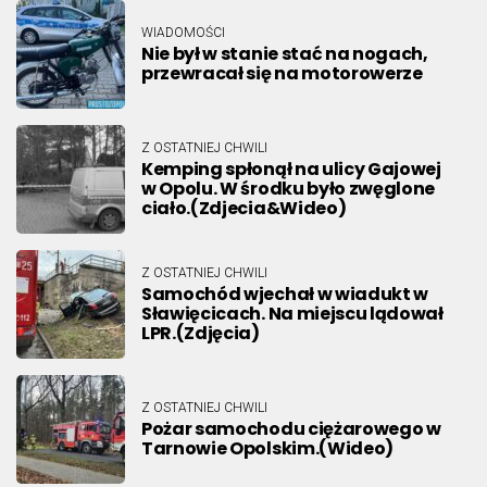
WIADOMOŚCI
Nie był w stanie stać na nogach,
przewracał się na motorowerze
Z OSTATNIEJ CHWILI
Kemping spłonął na ulicy Gajowej
w Opolu. W środku było zwęglone
ciało.(Zdjecia&Wideo)
Z OSTATNIEJ CHWILI
Samochód wjechał w wiadukt w
Sławięcicach. Na miejscu lądował
LPR.(Zdjęcia)
Z OSTATNIEJ CHWILI
Pożar samochodu ciężarowego w
Tarnowie Opolskim.(Wideo)