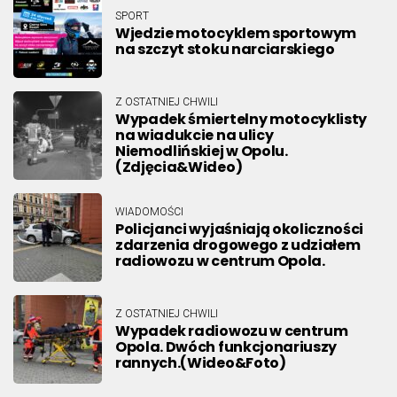
SPORT
Wjedzie motocyklem sportowym
na szczyt stoku narciarskiego
Z OSTATNIEJ CHWILI
Wypadek śmiertelny motocyklisty
na wiadukcie na ulicy
Niemodlińskiej w Opolu.
(Zdjęcia&Wideo)
WIADOMOŚCI
Policjanci wyjaśniają okoliczności
zdarzenia drogowego z udziałem
radiowozu w centrum Opola.
Z OSTATNIEJ CHWILI
Wypadek radiowozu w centrum
Opola. Dwóch funkcjonariuszy
rannych.(Wideo&Foto)