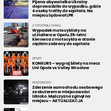
Pijana obywatelka Ukrainy
doprowadziła do wypadku, gdzie
4 osoby trafiły do szpitala. Na
miejscu lądował LPR
Z OSTATNIEJ CHWILI
Wypadek motocyklisty na
ul.Hallera w Opolu.35-letni
kierowca z motocykla w stanie
ciężkim zabrany do szpitala
SPORT
KONKURS – wygraj bilety na mecz
Uni Opole vs Volley Wrocław
WIADOMOŚCI
Zderzenie samochodu osobowego
ze skuterem w miejscowości
Izbicko. Mężczyzna zginął na
miejscu – AKTUALIZACJA