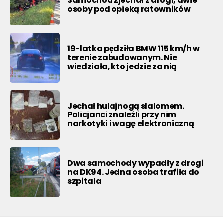
Samochód zjechał z drogi, dwie
osoby pod opieką ratowników
19-latka pędziła BMW 115 km/h w
terenie zabudowanym. Nie
wiedziała, kto jedzie za nią
Jechał hulajnogą slalomem.
Policjanci znaleźli przy nim
narkotyki i wagę elektroniczną
Dwa samochody wypadły z drogi
na DK94. Jedna osoba trafiła do
szpitala