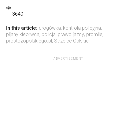
3640
In this article:
drogówka
,
kontrola policyjna
,
pijany kieorwca
,
policja
,
prawo jazdy
,
promile
,
prostozopolskiego.pl
,
Strzelce Oplskie
ADVERTISEMENT