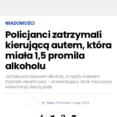
WIADOMOŚCI
Policjanci zatrzymali
kierującą autem, która
miała 1,5 promila
alkoholu
Jechała pod wpływem alkoholu, a między kolanami
trzymała otwarte piwo – przejeżdżający obok mężczyzna
udaremnił jej dalszą jazdę.
By
Mario
Published
4 maja, 2025