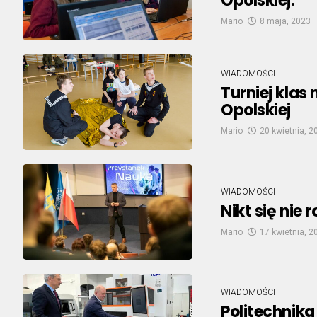
Opolskiej.
Mario
8 maja, 2023
WIADOMOŚCI
Turniej klas
Opolskiej
Mario
20 kwietnia, 2
WIADOMOŚCI
Nikt się nie
Mario
17 kwietnia, 2
WIADOMOŚCI
Politechnika