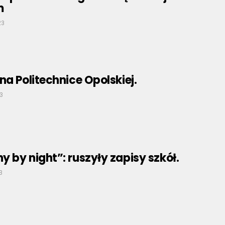
m
23
na Politechnice Opolskiej.
3
 by night”: ruszyły zapisy szkół.
3