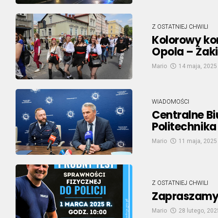
Z OSTATNIEJ CHWILI
Kolorowy ko
Opola – Żak
Mario
14 maja, 2025
WIADOMOŚCI
Centralne Bi
Politechnik
Mario
11 maja, 2025
Z OSTATNIEJ CHWILI
Zapraszamy n
Mario
28 lutego, 202