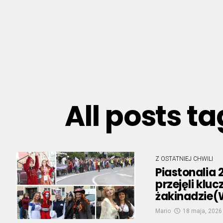
All posts t
Z OSTATNIEJ CHWILI
Piastonalia 
przejęli kluc
żakinadzie(
Mario
18 maja, 2026