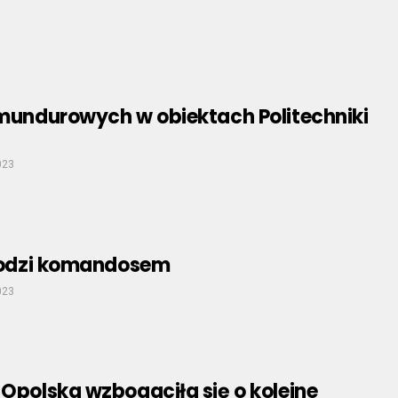
 mundurowych w obiektach Politechniki
023
 rodzi komandosem
023
 Opolska wzbogaciła się o kolejne