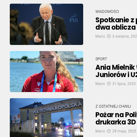
WIADOMOŚCI
Spotkanie z 
dwa oblicza
Mario
3 sierpnia, 20
SPORT
Ania Mielnik
Juniorów i U
Mario
31 lipca, 2025
Z OSTATNIEJ CHWILI
Pożar na Poli
drukarka 3D
Mario
28 maja, 2025