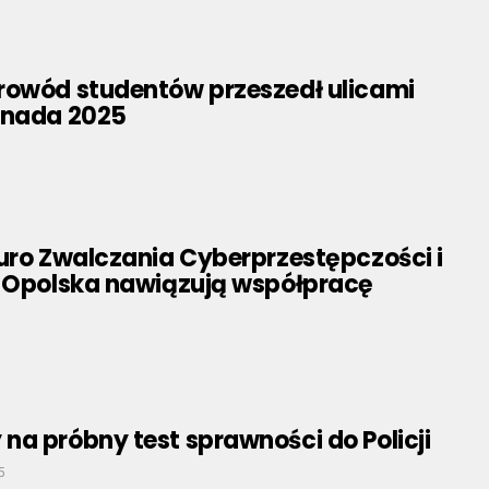
rowód studentów przeszedł ulicami
inada 2025
uro Zwalczania Cyberprzestępczości i
a Opolska nawiązują współpracę
a próbny test sprawności do Policji
5