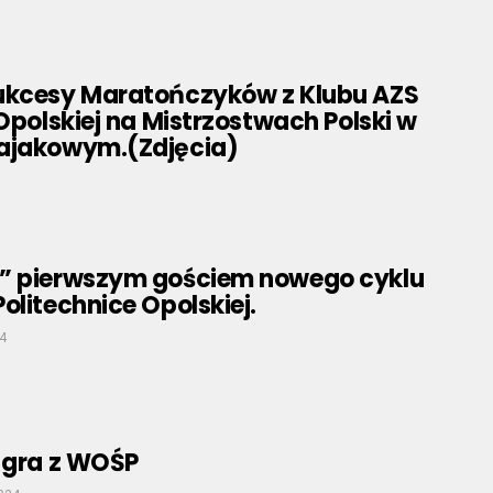
ukcesy Maratończyków z Klubu AZS
 Opolskiej na Mistrzostwach Polski w
ajakowym.(Zdjęcia)
” pierwszym gościem nowego cyklu
olitechnice Opolskiej.
4
a gra z WOŚP