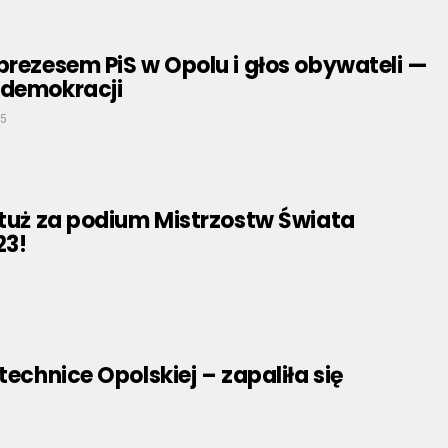
prezesem PiS w Opolu i głos obywateli —
 demokracji
25
 tuż za podium Mistrzostw Świata
23!
technice Opolskiej – zapaliła się