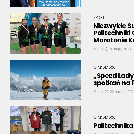
SPORT
Niezwykłe S
Politechniki
Maratonie K
Mario
8 maja, 2024
WIADOMOŚCI
„Speed Lady
spotkań na P
Mario
22 marca, 202
WIADOMOŚCI
Politechnik