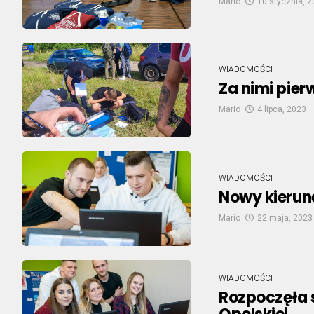
Mario
10 stycznia, 
WIADOMOŚCI
Za nimi pier
Mario
4 lipca, 2023
WIADOMOŚCI
Nowy kierune
Mario
22 maja, 2023
WIADOMOŚCI
Rozpoczęła s