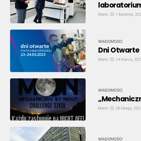
laboratoriu
Mario
1 kwietnia, 20
WIADOMOŚCI
Dni Otwarte 
Mario
14 marca, 202
WIADOMOŚCI
„Mechaniczny
Mario
28 lutego, 202
WIADOMOŚCI