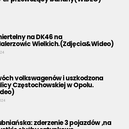
ertelny na DK46 na
alerzowic Wielkich.(Zdjęcia&Wideo)
024
wóch volkswagenów i uszkodzona
ulicy Częstochowskiej w Opolu.
ideo)
2024
bniańska: zderzenie 3 pojazdów ,na