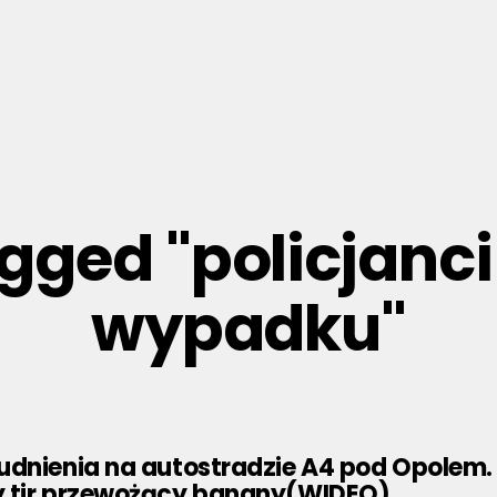
agged "policjanc
wypadku"
udnienia na autostradzie A4 pod Opolem.
 tir przewożący banany(WIDEO)