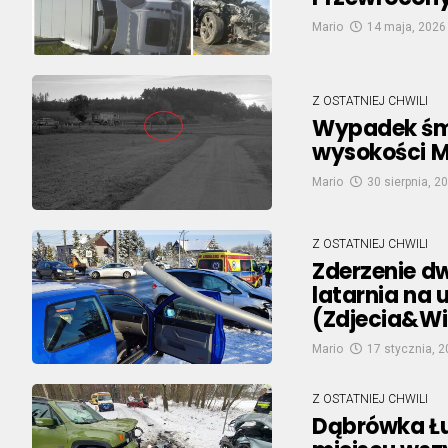
Mario
14 maja, 2026
Z OSTATNIEJ CHWILI
Wypadek śmi
wysokości M
Mario
30 sierpnia, 2
Z OSTATNIEJ CHWILI
Zderzenie d
latarnia na 
(Zdjecia&W
Mario
17 stycznia, 
Z OSTATNIEJ CHWILI
Dąbrówka Łu