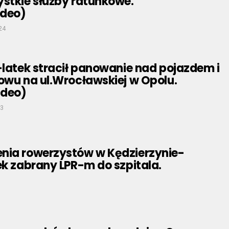
ystkie służby ratunkowe.
ideo)
24
-latek stracił panowanie nad pojazdem i
owu na ul.Wrocławskiej w Opolu.
ideo)
23
nia rowerzystów w Kędzierzynie-
ek zabrany LPR-m do szpitala.