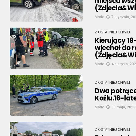
miejscu wsz
(Zdjecia&W
Mario
7 stycznia, 20
Z OSTATNIEJ CHWILI
Kierujący 18
wjechał do r
(Zdjęcia&W
Mario
4 sierpnia, 20
Z OSTATNIEJ CHWILI
Dwa potrące
Koźlu.16-lat
Mario
30 maja, 2023
Z OSTATNIEJ CHWILI