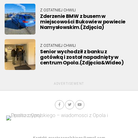
Z OSTATNIEJ CHWILI
Zderzenie BMW z busem w
miejscowości Bukowie w powiecie
Namysłowskim.(Zdjęcia)
Z OSTATNIEJ CHWILI
Senior wychodził z banku z
gotówką i został napadnięty w
centrum Opola.(Zdjęcia&Wideo)
ADVERTISEMENT