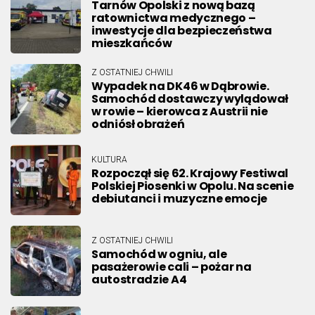
Tarnów Opolski z nową bazą
ratownictwa medycznego –
inwestycje dla bezpieczeństwa
mieszkańców
Z OSTATNIEJ CHWILI
Wypadek na DK46 w Dąbrowie.
Samochód dostawczy wylądował
w rowie – kierowca z Austrii nie
odniósł obrażeń
KULTURA
Rozpoczął się 62. Krajowy Festiwal
Polskiej Piosenki w Opolu. Na scenie
debiutanci i muzyczne emocje
Z OSTATNIEJ CHWILI
Samochód w ogniu, ale
pasażerowie cali – pożar na
autostradzie A4