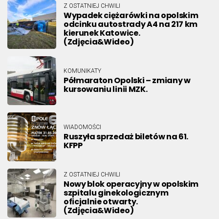
Z OSTATNIEJ CHWILI
Wypadek ciężarówki na opolskim
odcinku autostrady A4 na 217 km
kierunek Katowice.
(Zdjęcia&Wideo)
KOMUNIKATY
Półmaraton Opolski – zmiany w
kursowaniu linii MZK.
WIADOMOŚCI
Ruszyła sprzedaż biletów na 61.
KFPP
Z OSTATNIEJ CHWILI
Nowy blok operacyjny w opolskim
szpitalu ginekologicznym
oficjalnie otwarty.
(Zdjęcia&Wideo)