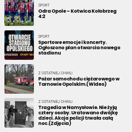
SPORT
Odra Opole – Kotwica Kołobrzeg
4:2
SPORT
Sportowe emocje i koncerty.
Ogłoszono plan otwarcia nowego
stadionu
Z OSTATNIEJ CHWILI
Pożar samochodu ciężarowego w
Tarnowie Opolskim.(Wideo)
Z OSTATNIEJ CHWILI
Tragedia w Namysłowie. Nie żyją
cztery osoby. Uratowano dwójkę
dzieci. Akcja policji trwała całą
noc.(Zdjęcia)