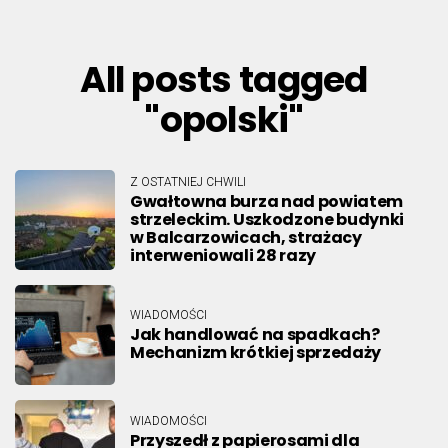
All posts tagged
"opolski"
Z OSTATNIEJ CHWILI
Gwałtowna burza nad powiatem
strzeleckim. Uszkodzone budynki
w Balcarzowicach, strażacy
interweniowali 28 razy
WIADOMOŚCI
Jak handlować na spadkach?
Mechanizm krótkiej sprzedaży
WIADOMOŚCI
Przyszedł z papierosami dla