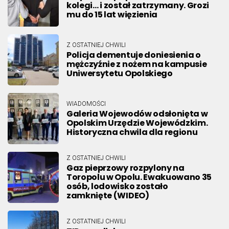
kolegi… i został zatrzymany. Grozi
mu do 15 lat więzienia
Z OSTATNIEJ CHWILI
Policja dementuje doniesienia o
mężczyźnie z nożem na kampusie
Uniwersytetu Opolskiego
WIADOMOŚCI
Galeria Wojewodów odsłonięta w
Opolskim Urzędzie Wojewódzkim.
Historyczna chwila dla regionu
Z OSTATNIEJ CHWILI
Gaz pieprzowy rozpylony na
Toropolu w Opolu. Ewakuowano 35
osób, lodowisko zostało
zamknięte (WIDEO)
Z OSTATNIEJ CHWILI