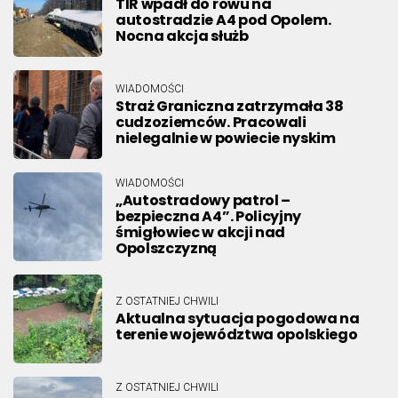
TIR wpadł do rowu na
autostradzie A4 pod Opolem.
Nocna akcja służb
WIADOMOŚCI
Straż Graniczna zatrzymała 38
cudzoziemców. Pracowali
nielegalnie w powiecie nyskim
WIADOMOŚCI
„Autostradowy patrol –
bezpieczna A4”. Policyjny
śmigłowiec w akcji nad
Opolszczyzną
Z OSTATNIEJ CHWILI
Aktualna sytuacja pogodowa na
terenie województwa opolskiego
Z OSTATNIEJ CHWILI