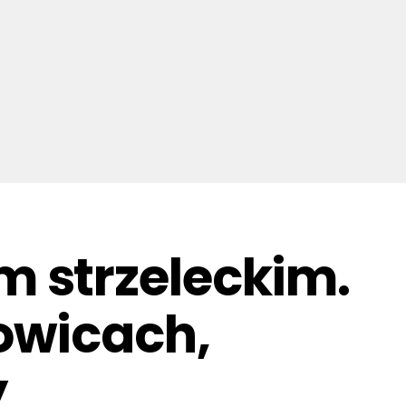
 strzeleckim.
owicach,
y