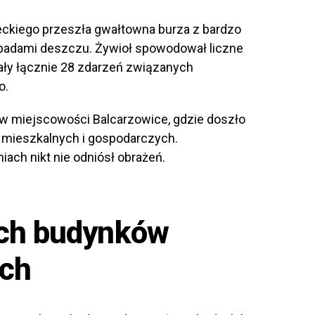
eckiego przeszła gwałtowna burza z bardzo
padami deszczu. Żywioł spowodował liczne
ały łącznie 28 zdarzeń związanych
o.
 w miejscowości Balcarzowice, gdzie doszło
mieszkalnych i gospodarczych.
ach nikt nie odniósł obrażeń.
ch budynków
ach