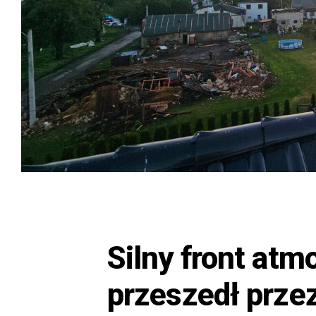
Silny front atm
przeszedł przez