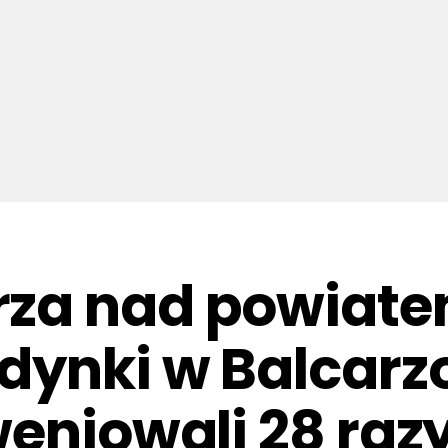
za nad powiatem
dynki w Balcarz
weniowali 28 raz