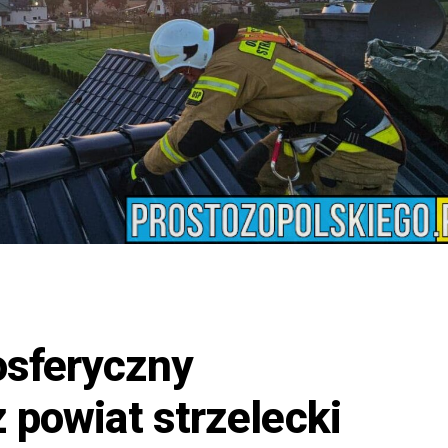
osferyczny
 powiat strzelecki