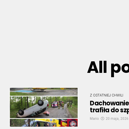
All p
Z OSTATNIEJ CHWILI
Dachowanie
trafiła do s
Mario
20 maja, 2026