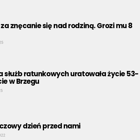
a znęcanie się nad rodziną. Grozi mu 8
25
a służb ratunkowych uratowała życie 53-
ecie w Brzegu
25
zczowy dzień przed nami
2022