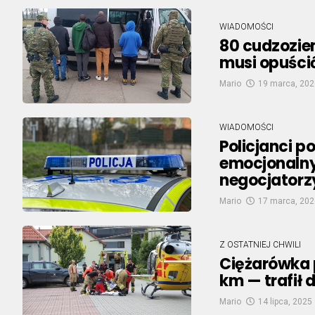
WIADOMOŚCI
80 cudzozie
musi opuści
Mario
19 marca, 202
WIADOMOŚCI
Policjanci p
emocjonalnym
negocjatorz
Mario
17 marca, 202
Z OSTATNIEJ CHWILI
Ciężarówka p
km — trafił 
Mario
14 lipca, 2025