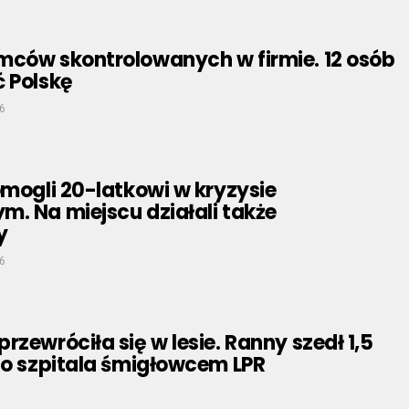
mców skontrolowanych w firmie. 12 osób
ć Polskę
6
omogli 20-latkowi w kryzysie
. Na miejscu działali także
y
6
rzewróciła się w lesie. Ranny szedł 1,5
do szpitala śmigłowcem LPR