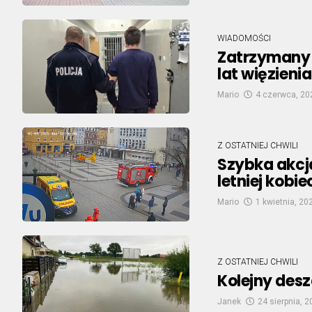
WIADOMOŚCI
Zatrzymany z
lat więzienia
Mario
4 czerwca, 20
Z OSTATNIEJ CHWILI
Szybka akcj
letniej kobi
Mario
1 kwietnia, 20
Z OSTATNIEJ CHWILI
Kolejny des
Janek
24 sierpnia, 