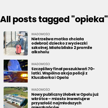
All posts tagged "opieka"
WIADOMOŚCI
Nietrzeźwa matka chciała
odebrać dziecko z wycieczki
szkolnej. Miała blisko 2 promile
alkoholu
WIADOMOŚCI
Szczęśliwy finał poszukiwań 70-
latki. Wspólna akcja policji z
Kluczborka i Opola
WIADOMOŚCI
Nowy publiczny żłobek w Opolu już
wkrótce – miasto inwestuje w
przyszłość najmłodszych
mieszkańców