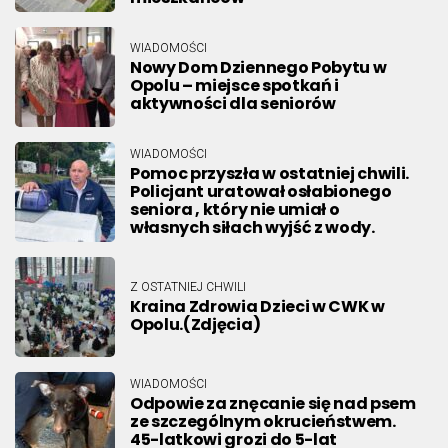
WIADOMOŚCI
Nowy Dom Dziennego Pobytu w
Opolu – miejsce spotkań i
aktywności dla seniorów
WIADOMOŚCI
Pomoc przyszła w ostatniej chwili.
Policjant uratował osłabionego
seniora , który nie umiał o
własnych siłach wyjść z wody.
Z OSTATNIEJ CHWILI
Kraina Zdrowia Dzieci w CWK w
Opolu.(Zdjęcia)
WIADOMOŚCI
Odpowie za znęcanie się nad psem
ze szczególnym okrucieństwem.
45-latkowi grozi do 5-lat